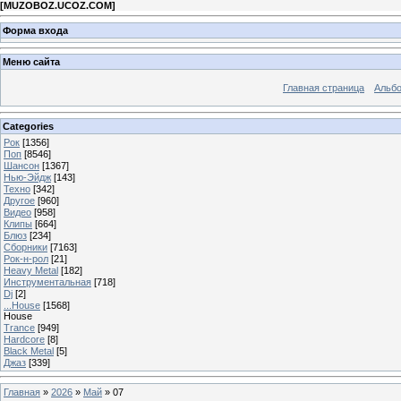
[
MUZOBOZ.UCOZ.COM
]
Форма входа
Меню сайта
Главная страница
Альб
Categories
Рок
[1356]
Поп
[8546]
Шансон
[1367]
Нью-Эйдж
[143]
Техно
[342]
Другое
[960]
Видео
[958]
Клипы
[664]
Блюз
[234]
Сборники
[7163]
Рок-н-рол
[21]
Heavy Metal
[182]
Инструментальная
[718]
Dj
[2]
...House
[1568]
House
Trance
[949]
Hardcore
[8]
Black Metal
[5]
Джаз
[339]
Главная
»
2026
»
Май
»
07