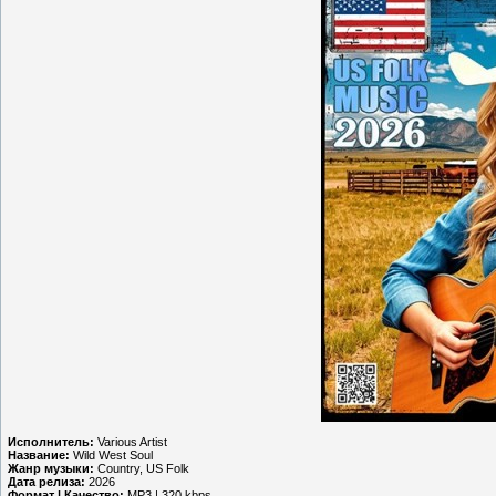
Исполнитель:
Various Artist
Название:
Wild West Soul
Жанр музыки:
Country, US Folk
Дата релиза:
2026
Формат | Качество:
MP3 | 320 kbps