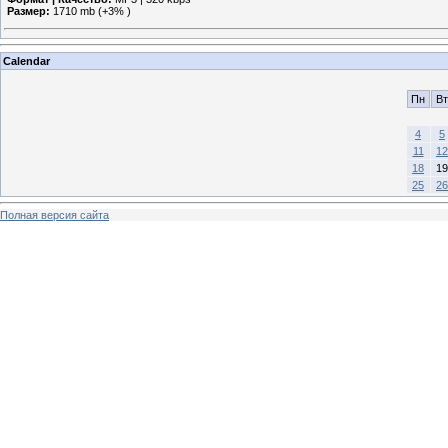
Размер:
1710 mb (+3% )
Calendar
Пн
Вт
4
5
11
12
18
19
25
26
Полная версия сайта