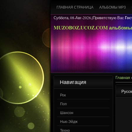
ГЛАВНАЯ СТРАНИЦА
АЛЬБОМЫ MP3
Гос
Суббота, 08-Авг-2026,|
Приветствую Вас
MUZOBOZ.UCOZ.COM альбомы
Главная
Навигация
Русск
Рок
Поп
Шансон
Нью-Эйдж
Техно