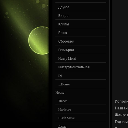
Другое
Видео
Клипы
Блюз
Сборники
Рок-н-рол
Heavy Metal
Инструментальная
Dj
...House
House
Trance
Испол
Назван
Hardcore
Жанр
:
Black Metal
Год вы
Джаз