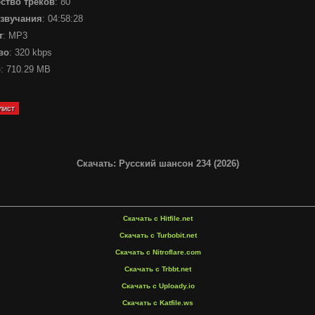
ство треков
: 80
звучания
: 04:58:28
т
: MP3
во
: 320 kbps
р
: 710.29 MB
Скачать: Русский шансон 234 (2026)
Скачать с Hitfile.net
Скачать с Turbobit.net
Скачать с Nitroflare.com
Скачать с Trbbt.net
Скачать с Uploady.io
Скачать с Katfile.ws