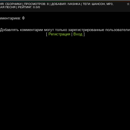
ИЯ
:
СБОРНИКИ
|
ПРОСМОТРОВ
: 8 |
ДОБАВИЛ
:
IVASHKA
|
ТЕГИ
:
ШАНСОН
,
MP3
,
КАЯ ПЕСНЯ
|
РЕЙТИНГ
:
0.0
/
0
мментариев
:
0
Добавлять комментарии могут только зарегистрированные пользователи
[
Регистрация
|
Вход
]