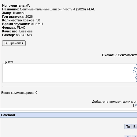
Исполнитель
:VA
Название
: Сентиментальный шансон, Часть 4 (2026) FLAC
Жанр
: Шансон
Год выпуска:
2026
Количество треков
: 30
Время звучания
: 01:57:11
Формат
: FLAC
Качество
: Lossless
Размер
: 869.41 MB
Скачать: Сентимента
Цитата
Ск
Ска
С
Всего комментариев
:
0
Добавлять комментарии могу
[
Р
Calendar
Пн
Вт