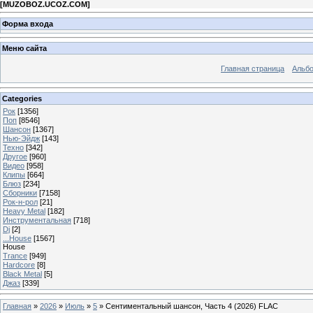
[
MUZOBOZ.UCOZ.COM
]
Форма входа
Меню сайта
Главная страница
Альб
Categories
Рок
[1356]
Поп
[8546]
Шансон
[1367]
Нью-Эйдж
[143]
Техно
[342]
Другое
[960]
Видео
[958]
Клипы
[664]
Блюз
[234]
Сборники
[7158]
Рок-н-рол
[21]
Heavy Metal
[182]
Инструментальная
[718]
Dj
[2]
...House
[1567]
House
Trance
[949]
Hardcore
[8]
Black Metal
[5]
Джаз
[339]
Главная
»
2026
»
Июль
»
5
» Сентиментальный шансон, Часть 4 (2026) FLAC