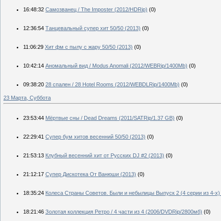
16:48:32
Самозванец / The Imposter (2012/HDRip)
(0)
12:36:54
Танцевальный супер хит 50/50 (2013)
(0)
11:06:29
Хит фм с пылу с жару 50/50 (2013)
(0)
10:42:14
Аномальный вид / Modus Anomali (2012/WEBRip/1400Mb)
(0)
09:38:20
28 спален / 28 Hotel Rooms (2012/WEBDLRip/1400Mb)
(0)
23 Марта, Суббота
23:53:44
Мёртвые сны / Dead Dreams (2011/SATRip/1.37 GB)
(0)
22:29:41
Супер бум хитов весенний 50/50 (2013)
(0)
21:53:13
Клубный весенний хит от Русских DJ #2 (2013)
(0)
21:12:17
Супер Дискотека От Ванюши (2013)
(0)
18:35:24
Колеса Страны Советов. Были и небылицы Выпуск 2 (4 серии из 4-х)
18:21:46
Золотая коллекция Ретро / 4 части из 4 (2006/DVDRip/2800мб)
(0)