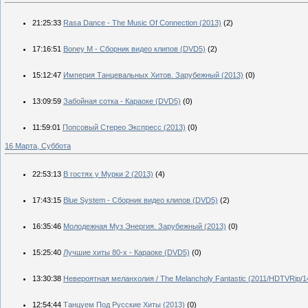
21:25:33
Rasa Dance - The Music Of Connection (2013)
(2)
17:16:51
Boney M - Сборник видео клипов (DVD5)
(2)
15:12:47
Империя Танцевальных Хитов. Зарубежный (2013)
(0)
13:09:59
Забойная сотка - Караоке (DVD5)
(0)
11:59:01
Попсовый Стерео Экспресс (2013)
(0)
16 Марта, Суббота
22:53:13
В гостях у Мурки 2 (2013)
(4)
17:43:15
Blue System - Сборник видео клипов (DVD5)
(2)
16:35:46
Молодежная Муз Энергия. Зарубежный (2013)
(0)
15:25:40
Лучшие хиты 80-х - Караоке (DVD5)
(0)
13:30:38
Невероятная меланхолия / The Melancholy Fantastic (2011/HDTVRip/
12:54:44
Танцуем Под Русские Хиты (2013)
(0)