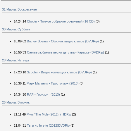
31 Марта, Воскресенье
14:24:14
Chopin - Полное собрание сочинений (16 CD)
(3)
30 Марта, Суббота
18:09:02
Britney Spears - Сборник видео клипов (DVDRip)
(1)
16:50:33
Самые любимые песни детства - Караоке (DVDRip)
(1)
28 Марта, Четверг
17:23:10
Scooter - Видео коллекция клипов (DVDRip)
(1)
16:36:11
Марк Мельник - Просто моя (2013)
(0)
14:34:30
RAЯ - Горизонт (2013)
(1)
26 Марта, Вторник
21:11:49
Мул / The Mule (2012 г) HDRip
(2)
21:04:31
Ты и я / Io e te (2012)DVDRip
(1)