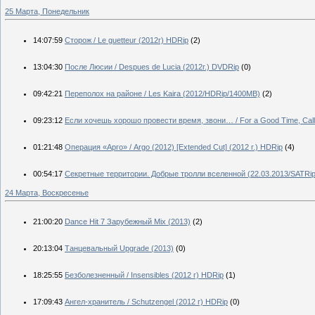
25 Марта, Понедельник
14:07:59
Сторож / Le guetteur (2012г) HDRip
(2)
13:04:30
После Люсии / Despues de Lucia (2012г.) DVDRip
(0)
09:42:21
Переполох на районе / Les Kaira (2012/HDRip/1400MB)
(2)
09:23:12
Если хочешь хорошо провести время, звони… / For a Good Time, Call
01:21:48
Операция «Арго» / Argo (2012) [Extended Cut] (2012 г.) HDRip
(4)
00:54:17
Секретные территории. Добрые тролли вселенной (22.03.2013/SATRip
24 Марта, Воскресенье
21:00:20
Dance Hit 7 Зарубежный Mix (2013)
(2)
20:13:04
Танцевальный Upgrade (2013)
(0)
18:25:55
Безболезненный / Insensibles (2012 г) HDRip
(1)
17:09:43
Ангел-хранитель / Schutzengel (2012 г) HDRip
(0)