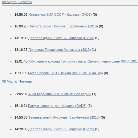
09 Марта, Суббота
16:56:03
Известные ВИА СССР - Караоке (DVD5)
(0)
16:09:25
Планета Super Новинок. Зарубежный (2013)
(0)
14:19:38
Для тебя одной. Часть 4 - Караоке (DVD5)
(0)
13:16:27
Попсовая Территория Меломана (2013)
(1)
12:01:46
Юбилейный концерт Григория Лепса. Самый лучший день (08.03.2013
11:06:55
Мисс Россия - 2013. Финал (08.03.2013/SATRip)
(0)
08 Марта, Пятница
21:05:02
Анна Каренина (2013/SatRip) Все серии!
(1)
15:10:11
Party в стиле ретро - Караоке (DVD5)
(1)
14:50:35
Танцевальный Музончик. Зарубежный (2013)
(0)
14:28:08
Для тебя одной. Часть 3 - Караоке (DVD5)
(0)