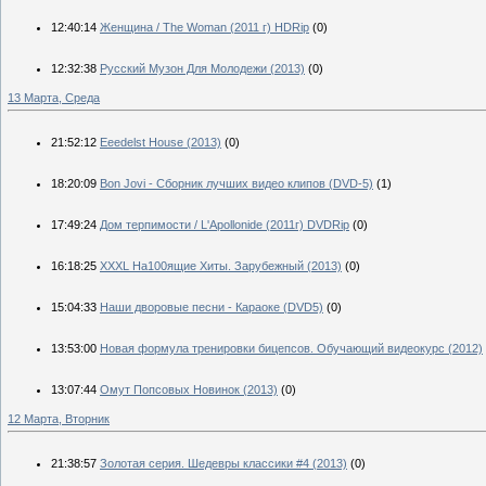
12:40:14
Женщина / The Woman (2011 г) HDRip
(0)
12:32:38
Русский Музон Для Молодежи (2013)
(0)
13 Марта, Среда
21:52:12
Eeedelst House (2013)
(0)
18:20:09
Bon Jovi - Сборник лучших видео клипов (DVD-5)
(1)
17:49:24
Дом терпимости / L'Apollonide (2011г) DVDRip
(0)
16:18:25
XXXL На100ящие Хиты. Зарубежный (2013)
(0)
15:04:33
Наши дворовые песни - Караоке (DVD5)
(0)
13:53:00
Новая формула тренировки бицепсов. Обучающий видеокурс (2012)
13:07:44
Омут Попсовых Новинок (2013)
(0)
12 Марта, Вторник
21:38:57
Золотая серия. Шедевры классики #4 (2013)
(0)