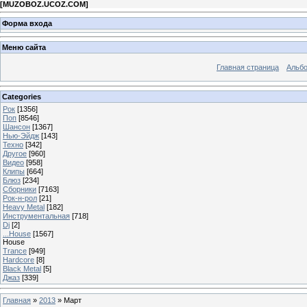
[
MUZOBOZ.UCOZ.COM
]
Форма входа
Меню сайта
Главная страница
Альб
Categories
Рок
[1356]
Поп
[8546]
Шансон
[1367]
Нью-Эйдж
[143]
Техно
[342]
Другое
[960]
Видео
[958]
Клипы
[664]
Блюз
[234]
Сборники
[7163]
Рок-н-рол
[21]
Heavy Metal
[182]
Инструментальная
[718]
Dj
[2]
...House
[1567]
House
Trance
[949]
Hardcore
[8]
Black Metal
[5]
Джаз
[339]
Главная
»
2013
»
Март