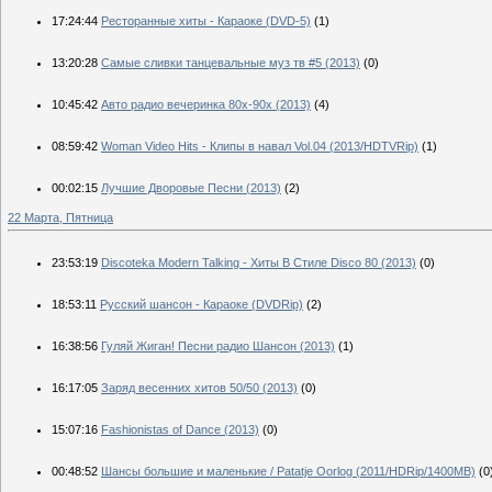
17:24:44
Ресторанные хиты - Караоке (DVD-5)
(1)
13:20:28
Самые сливки танцевальные муз тв #5 (2013)
(0)
10:45:42
Авто радио вечеринка 80x-90x (2013)
(4)
08:59:42
Woman Video Hits - Клипы в навал Vol.04 (2013/HDTVRip)
(1)
00:02:15
Лучшие Дворовые Песни (2013)
(2)
22 Марта, Пятница
23:53:19
Discoteka Modern Talking - Хиты В Стиле Disco 80 (2013)
(0)
18:53:11
Русский шансон - Караоке (DVDRip)
(2)
16:38:56
Гуляй Жиган! Песни радио Шансон (2013)
(1)
16:17:05
Заряд весенних хитов 50/50 (2013)
(0)
15:07:16
Fashionistas of Dance (2013)
(0)
00:48:52
Шансы большие и маленькие / Patatje Oorlog (2011/HDRip/1400MB)
(0