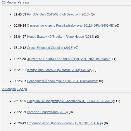
21 Марта, Четверг
21:45:33
For DJs Only 2013/02 Club Selection (2013)
(0)
20:09:14
С пивом по жизни / Pussikaljaelokuva (2011/HDRip/1400MB)
(0)
16:04:27
House Extasy 40 Tracks - Ritme House (2013)
(0)
15:19:12
Cross Extended Clubbing (2013)
(0)
11:43:20
Искусство Полёта / The Art of Flight (2011/HDRip/1400Mb)
(1)
10:21:31
В мире прошлого /3 фильма/ (2013) SATRip
(0)
09:25:03
Серебристый звон ручья (2013/SATRip/1400Mb)
(0)
20 Марта, Среда
23:14:05
Поединок с Владимиром Соловьевым. (14.03.2013/SATRip)
(1)
22:22:29
Paradise Shadowland (2013)
(0)
20:26:49
Странное дело. Доспехи богов (15.03.2013/SATRip)
(0)