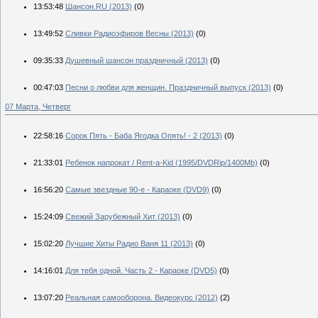
13:53:48
Шансон.RU (2013)
(0)
13:49:52
Сливки Радиоэфиров Весны (2013)
(0)
09:35:33
Душевный шансон праздничный (2013)
(0)
00:47:03
Песни о любви для женщин. Праздничный выпуск (2013)
(0)
07 Марта, Четверг
22:58:16
Сорок Пять - Баба Ягодка Опять! - 2 (2013)
(0)
21:33:01
Ребенок напрокат / Rent-a-Kid (1995/DVDRip/1400Мb)
(0)
16:56:20
Самые звездные 90-е - Караоке (DVD9)
(0)
15:24:09
Свежий Зарубежный Хит (2013)
(0)
15:02:20
Лучшие Хиты Радио Ваня 11 (2013)
(0)
14:16:01
Для тебя одной. Часть 2 - Караоке (DVD5)
(0)
13:07:20
Реальная самооборона. Видеокурс (2012)
(2)