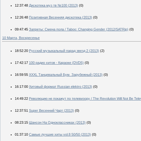
12:37:48
Дискотека муз тв №100 (2013)
(0)
12:26:48
Позитивная Весенняя дискотека (2013)
(0)
09:47:45
Запреты: Смена пола / Taboo: Changing Gender (2012/SATRip)
(0)
10 Марта, Воскресенье
18:52:20
Русский музыкальный парад звезд 2 (2013)
(2)
17:42:17
100 радио хитов - Караоке (DVD5)
(0)
16:59:55
XXXL Танцевальный Бум. Зарубежный (2013)
(0)
16:17:00
Хитовый формат Russian elektro (2013)
(0)
14:49:22
Революцию не покажут по телевизору / The Revolution Will Not Be Tel
12:37:51
Super Весенний Чарт (2013)
(0)
08:23:15
Шансон На Одноклассниках (2013)
(0)
01:37:10
Самые лучшие хиты vol.8 50/50 (2013)
(0)