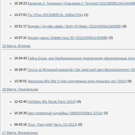
15:28:23
Карантин 2: Терминал / Quarantine 2: Terminal (2011/WEBDLRip/1400M
14:27:01
Ра / R'ha (2013/WEB-DL 1080p/720p)
(1)
10:51:17
Водоём / Syvalle salattu / Body Of Water (2011/HDRip/1400MB)
(0)
10:07:31
Кролик ужаса / Rabitto hora 3D (2011/HDRip/1400MB)
(2)
19 Марта, Вторник
16:54:43
Тайна Егора, или Необыкновенные приключения обыкновенным лето
16:28:47
Охота за Янтарной комнатой / Die Jagd nach dem Bernsteinzimmer (20
13:30:01
Дискотека 80х-90х Супер популярные хиты прошлых лет (2013)
(0)
18 Марта, Понедельник
12:42:40
HotVibes 90s Musik Pack (2013)
(0)
10:26:30
Шел четвертый год войны (1983/DVDRip/1.37Gb)
(2)
09:43:16
Ээхх, Разгуляй! Часть 13 (2013)
(0)
17 Марта, Воскресенье