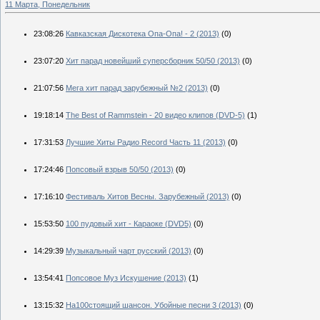
11 Марта, Понедельник
23:08:26
Кавказская Дискотека Опа-Опа! - 2 (2013)
(0)
23:07:20
Хит парад новейший суперсборник 50/50 (2013)
(0)
21:07:56
Мега хит парад зарубежный №2 (2013)
(0)
19:18:14
The Best of Rammstein - 20 видео клипов (DVD-5)
(1)
17:31:53
Лучшие Хиты Радио Record Часть 11 (2013)
(0)
17:24:46
Попсовый взрыв 50/50 (2013)
(0)
17:16:10
Фестиваль Хитов Весны. Зарубежный (2013)
(0)
15:53:50
100 пудовый хит - Караоке (DVD5)
(0)
14:29:39
Музыкальный чарт русский (2013)
(0)
13:54:41
Попсовое Муз Искушение (2013)
(1)
13:15:32
На100стоящий шансон. Убойные песни 3 (2013)
(0)