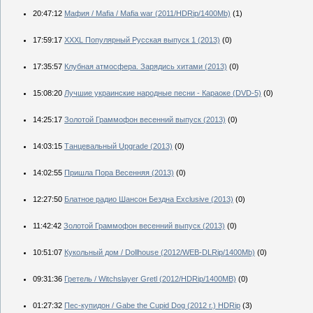
20:47:12
Мафия / Mafia / Mafia war (2011/HDRip/1400Mb)
(1)
17:59:17
XXXL Популярный Русская выпуск 1 (2013)
(0)
17:35:57
Клубная атмосфера. Зарядись хитами (2013)
(0)
15:08:20
Лучшие украинские народные песни - Караоке (DVD-5)
(0)
14:25:17
Золотой Граммофон весенний выпуск (2013)
(0)
14:03:15
Танцевальный Upgrade (2013)
(0)
14:02:55
Пришла Пора Весенняя (2013)
(0)
12:27:50
Блатное радио Шансон Бездна Exclusive (2013)
(0)
11:42:42
Золотой Граммофон весенний выпуск (2013)
(0)
10:51:07
Кукольный дом / Dollhouse (2012/WEB-DLRip/1400Mb)
(0)
09:31:36
Гретель / Witchslayer Gretl (2012/HDRip/1400MB)
(0)
01:27:32
Пес-купидон / Gabe the Cupid Dog (2012 г.) HDRip
(3)