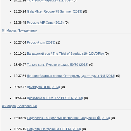
14:22:24
TOP 1000 - Караоке (2xDVD9)
(0)
13:20:24
Gala MIxer Reggae 75 Summer (2013)
(0)
12:38:48
Русские VIP Хиты (2013)
(0)
04 Марта, Понедельник
20:27:04
Русский хит (2013)
(1)
20:10:01
Багдадский вор / The Thief of Bagdad (1940/DVDRip)
(0)
13:49:27
Только хиты Русского радио 50/50 (2013)
(0)
12:37:54
Лучшие блатные песни. От тюрьмы, да от сумы №8 (2013)
(0)
09:59:47
Движжуха DFm (2013)
(0)
01:54:44
Дискотека 80-90х. The BEST! 6 (2013)
(0)
03 Марта, Воскресенье
16:40:59
Подарочек Танцевальных Новинок. Зарубежный (2013)
(0)
16:26:15
Популярные треки на HIT FM (2013)
(0)