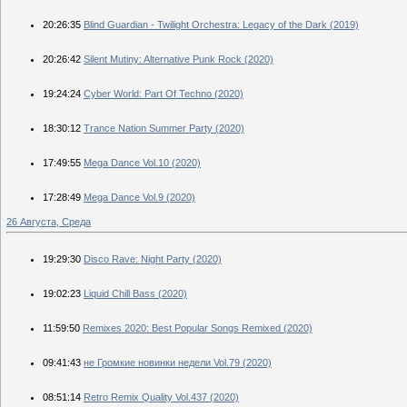
20:26:35
Blind Guardian - Twilight Orchestra: Legacy of the Dark (2019)
20:26:42
Silent Mutiny: Alternative Punk Rock (2020)
19:24:24
Cyber World: Part Of Techno (2020)
18:30:12
Trance Nation Summer Party (2020)
17:49:55
Mega Dance Vol.10 (2020)
17:28:49
Mega Dance Vol.9 (2020)
26 Августа, Среда
19:29:30
Disco Rave: Night Party (2020)
19:02:23
Liquid Chill Bass (2020)
11:59:50
Remixes 2020: Best Popular Songs Remixed (2020)
09:41:43
не Громкие новинки недели Vol.79 (2020)
08:51:14
Retro Remix Quality Vol.437 (2020)