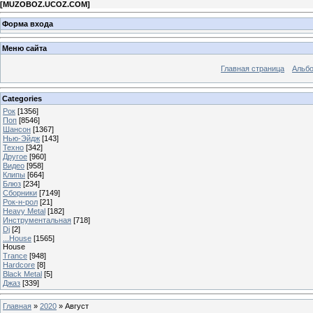
[
MUZOBOZ.UCOZ.COM
]
Форма входа
Меню сайта
Главная страница
Альб
Categories
Рок
[1356]
Поп
[8546]
Шансон
[1367]
Нью-Эйдж
[143]
Техно
[342]
Другое
[960]
Видео
[958]
Клипы
[664]
Блюз
[234]
Сборники
[7149]
Рок-н-рол
[21]
Heavy Metal
[182]
Инструментальная
[718]
Dj
[2]
...House
[1565]
House
Trance
[948]
Hardcore
[8]
Black Metal
[5]
Джаз
[339]
Главная
»
2020
»
Август