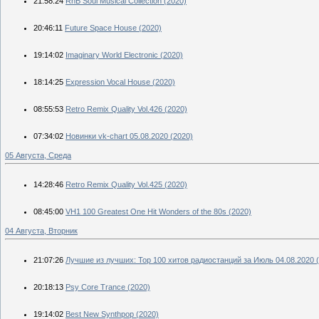
21:58:24
RnB Soul Musical Collection (2020)
20:46:11
Future Space House (2020)
19:14:02
Imaginary World Electronic (2020)
18:14:25
Expression Vocal House (2020)
08:55:53
Retro Remix Quality Vol.426 (2020)
07:34:02
Новинки vk-chart 05.08.2020 (2020)
05 Августа, Среда
14:28:46
Retro Remix Quality Vol.425 (2020)
08:45:00
VH1 100 Greatest One Hit Wonders of the 80s (2020)
04 Августа, Вторник
21:07:26
Лучшие из лучших: Top 100 хитов радиостанций за Июль 04.08.2020 
20:18:13
Psy Core Trance (2020)
19:14:02
Best New Synthpop (2020)