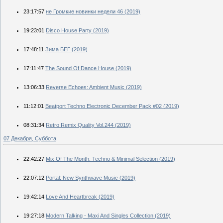
23:17:57
не Громкие новинки недели 46 (2019)
19:23:01
Disco House Party (2019)
17:48:11
Зима БЕГ (2019)
17:11:47
The Sound Of Dance House (2019)
13:06:33
Reverse Echoes: Ambient Music (2019)
11:12:01
Beatport Techno Electronic December Pack #02 (2019)
08:31:34
Retro Remix Quality Vol.244 (2019)
07 Декабря, Суббота
22:42:27
Mix Of The Month: Techno & Minimal Selection (2019)
22:07:12
Portal: New Synthwave Music (2019)
19:42:14
Love And Heartbreak (2019)
19:27:18
Modern Talking - Maxi And Singles Collection (2019)