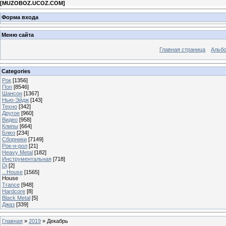
[
MUZOBOZ.UCOZ.COM
]
Форма входа
Меню сайта
Главная страница
Альб
Categories
Рок
[1356]
Поп
[8546]
Шансон
[1367]
Нью-Эйдж
[143]
Техно
[342]
Другое
[960]
Видео
[958]
Клипы
[664]
Блюз
[234]
Сборники
[7149]
Рок-н-рол
[21]
Heavy Metal
[182]
Инструментальная
[718]
Dj
[2]
...House
[1565]
House
Trance
[948]
Hardcore
[8]
Black Metal
[5]
Джаз
[339]
Главная
»
2019
»
Декабрь