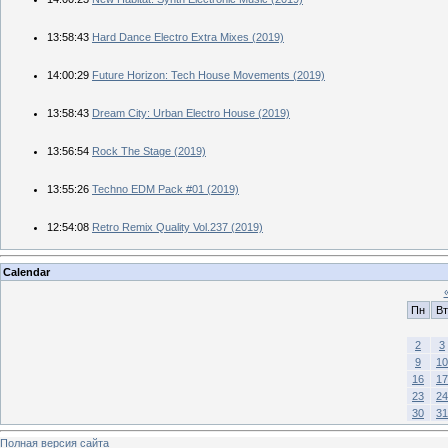
13:58:43
Hard Dance Electro Extra Mixes (2019)
14:00:29
Future Horizon: Tech House Movements (2019)
13:58:43
Dream City: Urban Electro House (2019)
13:56:54
Rock The Stage (2019)
13:55:26
Techno EDM Pack #01 (2019)
12:54:08
Retro Remix Quality Vol.237 (2019)
Calendar
Пн
Вт
2
3
9
10
16
17
23
24
30
31
Полная версия сайта