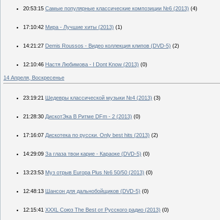
20:53:15
Самые популярные классические композиции №6 (2013)
(4)
17:10:42
Мира - Лучшие хиты (2013)
(1)
14:21:27
Demis Roussos - Видео коллекция клипов (DVD-5)
(2)
12:10:46
Настя Любимова - I Dont Know (2013)
(0)
14 Апреля, Воскресенье
23:19:21
Шедевры классической музыки №4 (2013)
(3)
21:28:30
ДискотЭка В Ритме DFm - 2 (2013)
(0)
17:16:07
Дискотека по русски. Only best hits (2013)
(2)
14:29:09
За глаза твои карие - Караоке (DVD-5)
(0)
13:23:53
Муз отрыв Europa Plus №6 50/50 (2013)
(0)
12:48:13
Шансон для дальнобойщиков (DVD-5)
(0)
12:15:41
XXXL Союз The Best от Русского радио (2013)
(0)