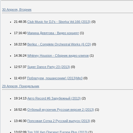
30 Апреля, Вторник
21:48:35
Club Music for DJ's - Sborka Vol.166 (2013)
(0)
17:16:40
Марина Девятова - Видео концерт
(1)
16:22:58
Berlioz - Complete Orchestral Works (6 CD)
(0)
14:36:24
Whitney Houston - Сборник видео клипов
(1)
12:57:37
Super Dance Party-23 (2013)
(0)
11:43:07
Поблатуем, пошансоним! (2013)Mp3
(0)
29 Апреля, Понедельник
19:14:13
Авто Record #6 Зарубежный (2013)
(2)
16:52:45
Отбоный музончик Русская версия 2 (2013)
(1)
13:46:30
Попсовая Сотка 2 Русский выпуск (2013)
(0)
13:02:09
Top 100 Хит-Презент Europa Plus (2013)
(1)