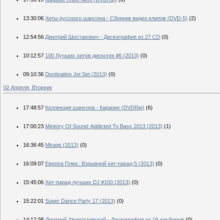
13:30:06
Хиты русского шансона - Сборник видео клипов (DVD-5)
(2)
12:54:56
Дмитрий Шостакович - Дискография из 27 CD
(0)
10:12:57
100 Лучших хитов дискотек #6 (2013)
(0)
09:10:36
Destination Jet Set (2013)
(0)
02 Апреля, Вторник
17:48:57
Коллекция шансона - Караоке (DVDRip)
(6)
17:00:23
Ministry Of Sound: Addicted To Bass 2013 (2013)
(1)
16:36:45
Mirage (2013)
(0)
16:09:07
Европа Плюс. Взрывной хит-парад 5 (2013)
(0)
15:45:06
Хит-парад лучших DJ #100 (2013)
(0)
15:22:01
Super Dance Party 17 (2013)
(0)
14:17:38
Дмитрий Хворостовский - Дискография из 19 альбомов
(0)