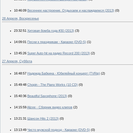
10:46:09
Весеннее настроение. Отдыхаем и наслаждаемся (2013)
(0)
28 Апреля, Воскресенье
23:32:51
Хитовая бомба года #30 (2013)
(3)
14:09:01
Песни к праздникам - Караоке (DVD-5)
(1)
13:45:26
Super Auto-hit на радио Record 200 (2013)
(2)
27 Апреля, Суббота
16:48:57
Надежда Бабкина - Юбилейный концерт (TVRip)
(2)
15:49:48
Chopin - The Piano Works (10 CD)
(0)
15:40:36
Beautiful Saxophone (2013)
(0)
14:15:59
Alizee - Сборник видео клипов
(2)
13:21:31
Шансон Hits 2 (2013)
(0)
13:13:49
Чисто мужской подход - Караоке (DVD-5)
(0)