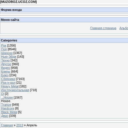
[
MUZOBOZ.UCOZ.COM
]
Форма входа
Меню сайта
Главная страница
Альб
Categories
Рок
[1356]
Поп
[8546]
Шансон
[1367]
Нью-Эйдж
[143]
Техно
[342]
Другое
[960]
Видео
[958]
Клипы
[664]
Блюз
[234]
Сборники
[7163]
Рок-н-рол
[21]
Heavy Metal
[182]
Инструментальная
[718]
Dj
[2]
...House
[1567]
House
Trance
[949]
Hardcore
[8]
Black Metal
[5]
Джаз
[339]
Главная
»
2013
»
Апрель