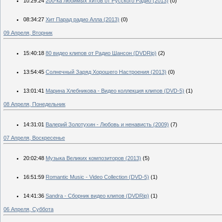
10:29:24
200-ка любимых хитов от Русского Радио (2013)
(0)
08:34:27
Хит Парад радио Алла (2013)
(0)
09 Апреля, Вторник
15:40:18
80 видео клипов от Радио Шансон (DVDRip)
(2)
13:54:45
Солнечный Заряд Хорошего Настроения (2013)
(0)
13:01:41
Марина Хлебникова - Видео коллекция клипов (DVD-5)
(1)
08 Апреля, Понедельник
14:31:01
Валерий Золотухин - Любовь и ненависть (2009)
(7)
07 Апреля, Воскресенье
20:02:48
Музыка Великих композиторов (2013)
(5)
16:51:59
Romantic Music - Video Collection (DVD-5)
(1)
14:41:36
Sandra - Сборник видео клипов (DVDRip)
(1)
06 Апреля, Суббота