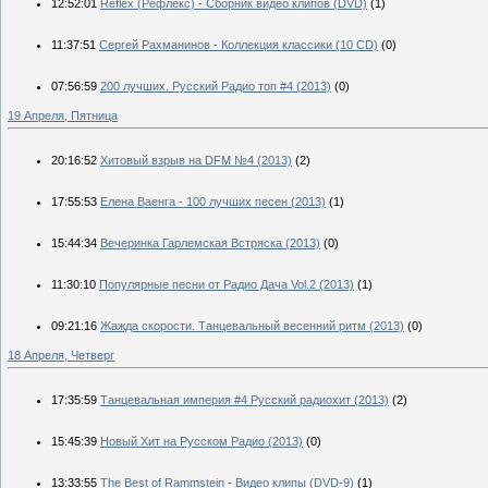
12:52:01
Reflex (Рефлекс) - Сборник видео клипов (DVD)
(1)
11:37:51
Сергей Рахманинов - Коллекция классики (10 CD)
(0)
07:56:59
200 лучших. Русский Радио топ #4 (2013)
(0)
19 Апреля, Пятница
20:16:52
Хитовый взрыв на DFM №4 (2013)
(2)
17:55:53
Елена Ваенга - 100 лучших песен (2013)
(1)
15:44:34
Вечеринка Гарлемская Встряска (2013)
(0)
11:30:10
Популярные песни от Радио Дача Vol.2 (2013)
(1)
09:21:16
Жажда скорости. Танцевальный весенний ритм (2013)
(0)
18 Апреля, Четверг
17:35:59
Танцевальная империя #4 Русский радиохит (2013)
(2)
15:45:39
Новый Хит на Русском Радио (2013)
(0)
13:33:55
The Best of Rammstein - Видео клипы (DVD-9)
(1)