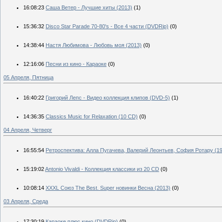
16:08:23
Саша Ветер - Лучшие хиты (2013)
(1)
15:36:32
Disco Star Parade 70-80's - Все 4 части (DVDRip)
(0)
14:38:44
Настя Любимова - Любовь моя (2013)
(0)
12:16:06
Песни из кино - Караоке
(0)
05 Апреля, Пятница
16:40:22
Григорий Лепс - Видео коллекция клипов (DVD-5)
(1)
14:36:35
Classics Music for Relaxation (10 CD)
(0)
04 Апреля, Четверг
16:55:54
Ретроспектива: Алла Пугачева, Валерий Леонтьев, София Ротару (1
15:19:02
Antonio Vivaldi - Коллекция классики из 20 CD
(0)
10:08:14
XXXL Союз The Best. Super новинки Весна (2013)
(0)
03 Апреля, Среда
17:30:19
Караоке плюс кино (DVDRip)
(0)