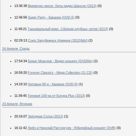
13:36:38
Времечко лихое. Хиты радио Шансон (2013)
(0)
12:46:56
Super Party - Караоке (DVD-5)
(0)
11:49:21
Танцевальный микс. Сборник клубных хитов (2013)
(0)
02:29:13
Союз Зарубежных Новинок (2013)Mp3
(2)
24 Апреля, Среда
17:54:34
Борис Моисеев - Видео концерт (DVDRip)
(2)
16:59:20
Forever Classics - Mega Collection (21 CD)
(0)
14:19:10
Хитовые 80-е - Караоке (DVD-9)
(1)
11:39:45
Топовая 100-ка от Europa Plus (2013)
(0)
23 Апреля, Вторник
20:16:07
Звёздная Сотка (2013)
(1)
16:11:42
Любэ и Николай Расторгуев - Юбилейный концерт (DVB)
(0)