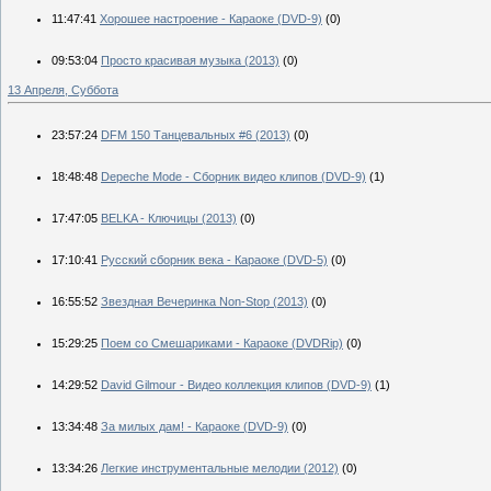
11:47:41
Хорошее настроение - Караоке (DVD-9)
(0)
09:53:04
Просто красивая музыка (2013)
(0)
13 Апреля, Суббота
23:57:24
DFM 150 Танцевальных #6 (2013)
(0)
18:48:48
Depeche Mode - Сборник видео клипов (DVD-9)
(1)
17:47:05
BELKA - Ключицы (2013)
(0)
17:10:41
Русский сборник века - Караоке (DVD-5)
(0)
16:55:52
Звездная Вечеринка Non-Stop (2013)
(0)
15:29:25
Поем со Смешариками - Караоке (DVDRip)
(0)
14:29:52
David Gilmour - Видео коллекция клипов (DVD-9)
(1)
13:34:48
За милых дам! - Караоке (DVD-9)
(0)
13:34:26
Легкие инструментальные мелодии (2012)
(0)