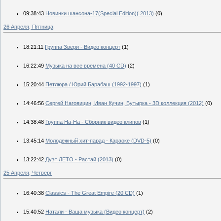
09:38:43
Новинки шансона-17(Special Edition)( 2013)
(0)
26 Апреля, Пятница
18:21:11
Группа Звери - Видео концерт
(1)
16:22:49
Музыка на все времена (40 CD)
(2)
15:20:44
Петлюра / Юрий Барабаш (1992-1997)
(1)
14:46:56
Сергей Наговицин, Иван Кучин, Бутырка - 3D коллекция (2012)
(0)
14:38:48
Группа На-На - Сборник видео клипов
(1)
13:45:14
Молодежный хит-парад - Караоке (DVD-5)
(0)
13:22:42
Дуэт ЛЕТО - Растай (2013)
(0)
25 Апреля, Четверг
16:40:38
Classics - The Great Empire (20 CD)
(1)
15:40:52
Натали - Ваша музыка (Видео концерт)
(2)