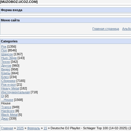
[
MUZOBOZ.UCOZ.COM
]
Форма входа
Меню сайта
Главная страница
Альб
Categories
Рок
[1356]
Поп
[8546]
Шансон
[1367]
Нью-Эйдж
[143]
Техно
[342]
Другое
[960]
Видео
[958]
Клипы
[664]
Блюз
[234]
Сборники
[7165]
Рок-н-рол
[21]
Heavy Metal
[182]
Инструментальная
[718]
Dj
[2]
...House
[1568]
House
Trance
[949]
Hardcore
[8]
Black Metal
[5]
Джаз
[339]
Главная
»
2025
»
Февраль
»
15
» Deutsche DJ Playlist - Schlager Top 100 (14-02-2025) (