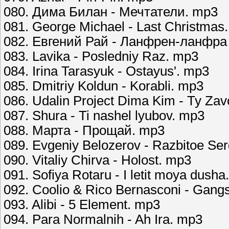
080. Дима Билан - Мечтатели. mp3
081. George Michael - Last Christmas
082. Евгений Рай - Ланфрен-ланфра 
083. Lavika - Posledniy Raz. mp3
084. Irina Tarasyuk - Ostayus'. mp3
085. Dmitriy Koldun - Korabli. mp3
086. Udalin Project Dima Kim - Ty Za
087. Shura - Ti nashel lyubov. mp3
088. Марта - Прощай. mp3
089. Evgeniy Belozerov - Razbitoe Se
090. Vitaliy Chirva - Holost. mp3
091. Sofiya Rotaru - I letit moya dush
092. Coolio & Rico Bernasconi - Gang
093. Alibi - 5 Element. mp3
094. Para Normalnih - Ah Ira. mp3