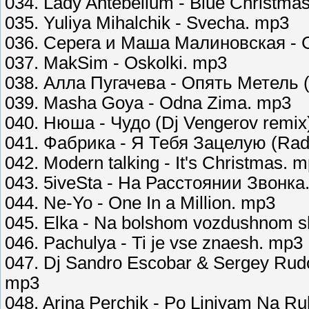
034. Lady Antebellum - Blue Christma
035. Yuliya Mihalchik - Svecha. mp3
036. Серега и Маша Малиновская - 
037. MakSim - Oskolki. mp3
038. Алла Пугачева - Опять Метель 
039. Masha Goya - Odna Zima. mp3
040. Нюша - Чудо (Dj Vengerov remix
041. Фабрика - Я Тебя Зацелую (Rad
042. Modern talking - It's Christmas. 
043. 5iveSta - На Расстоянии Звонка
044. Ne-Yo - One In a Million. mp3
045. Elka - Na bolshom vozdushnom s
046. Pachulya - Ti je vse znaesh. mp3
047. Dj Sandro Escobar & Sergey Rud
mp3
048. Arina Perchik - Po Liniyam Na R