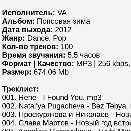
Исполнитель:
VA
Альбом:
Попсовая зима
Дата выхода:
2012
Жанр:
Dance, Pop
Кол-во треков:
100
Время звучания:
5.5 часов
Формат | Качество:
MP3 | 256 kbps,
Размер:
674.06 Mb
Треклист:
001. Rene - I Found You. mp3
002. Natal'ya Pugacheva - Bez Tebya.
003. Проскурякова и Николаев - Нов
004. Слава Мартов - Новый год встр