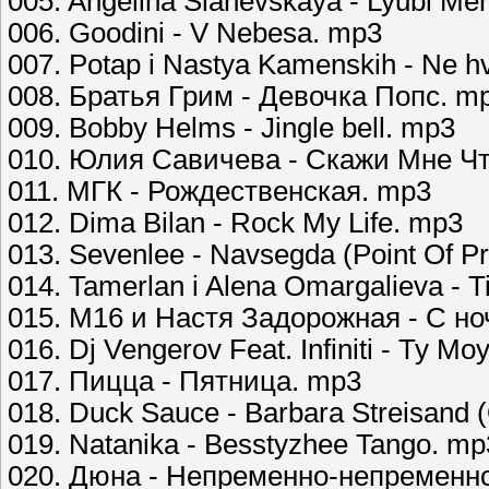
005. Angelina Slanevskaya - Lyubi Me
006. Goodini - V Nebesa. mp3
007. Potap i Nastya Kamenskih - Ne h
008. Братья Грим - Девочка Попс. m
009. Bobby Helms - Jingle bell. mp3
010. Юлия Савичева - Скажи Мне Ч
011. МГК - Рождественская. mp3
012. Dima Bilan - Rock My Life. mp3
013. Sevenlee - Navsegda (Point Of P
014. Tamerlan i Alena Omargalieva - T
015. М16 и Настя Задорожная - С но
016. Dj Vengerov Feat. Infiniti - Ty 
017. Пицца - Пятница. mp3
018. Duck Sauce - Barbara Streisand
019. Natanika - Besstyzhee Tango. mp
020. Дюна - Непременно-непременн