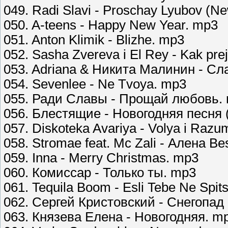
049. Radi Slavi - Proschay Lyubov (N
050. A-teens - Happy New Year. mp3
051. Anton Klimik - Blizhe. mp3
052. Sasha Zvereva i El Rey - Kak pre
053. Adriana & Никита Малинин - Сл
054. Sevenlee - Ne Tvoya. mp3
055. Ради Славы - Прощай любовь.
056. Блестящие - Новогодняя песня 
057. Diskoteka Avariya - Volya i Raz
058. Stromae feat. Mc Zali - Алена Be
059. Inna - Merry Christmas. mp3
060. Комиссар - Только ты. mp3
061. Tequila Boom - Esli Tebe Ne Spit
062. Сергей Кристовский - Снегопад 
063. Князева Елена - Новогодняя. m