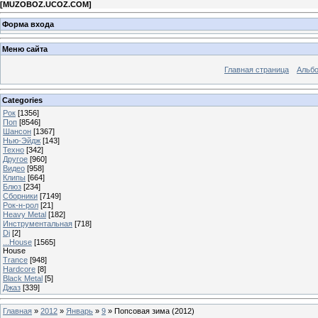
[
MUZOBOZ.UCOZ.COM
]
Форма входа
Меню сайта
Главная страница
Альб
Categories
Рок
[1356]
Поп
[8546]
Шансон
[1367]
Нью-Эйдж
[143]
Техно
[342]
Другое
[960]
Видео
[958]
Клипы
[664]
Блюз
[234]
Сборники
[7149]
Рок-н-рол
[21]
Heavy Metal
[182]
Инструментальная
[718]
Dj
[2]
...House
[1565]
House
Trance
[948]
Hardcore
[8]
Black Metal
[5]
Джаз
[339]
Главная
»
2012
»
Январь
»
9
» Попсовая зима (2012)