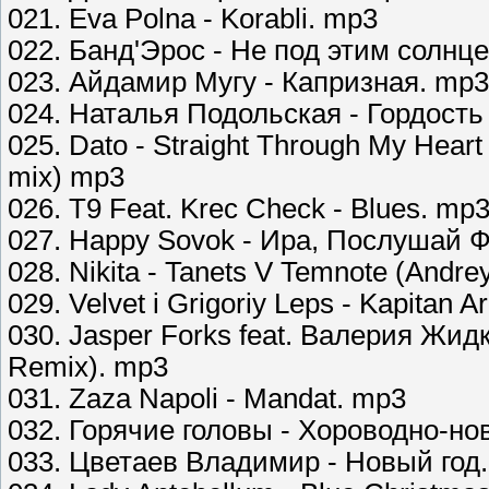
021. Eva Polna - Korabli. mp3
022. Банд'Эрос - Не под этим солнц
023. Айдамир Мугу - Капризная. mp3
024. Наталья Подольская - Гордость 
025. Dato - Straight Through My Heart
mix) mp3
026. T9 Feat. Krec Check - Blues. mp
027. Happy Sovok - Ира, Послушай 
028. Nikita - Tanets V Temnote (Andrey
029. Velvet i Grigoriy Leps - Kapitan A
030. Jasper Forks feat. Валерия Жид
Remix). mp3
031. Zaza Napoli - Mandat. mp3
032. Горячие головы - Хороводно-но
033. Цветаев Владимир - Новый год