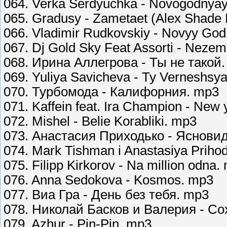
064. Verka Serdyuchka - Novogodnya
065. Gradusy - Zametaet (Alex Shade
066. Vladimir Rudkovskiy - Novyy Go
067. Dj Gold Sky Feat Assorti - Neze
068. Ирина Аллегрова - Ты не такой
069. Yuliya Savicheva - Ty Verneshsy
070. Турбомода - Калифорния. mp3
071. Kaffein feat. Ira Champion - New 
072. Mishel - Belie Korabliki. mp3
073. Анастасия Приходько - Яснови
074. Mark Tishman i Anastasiya Prih
075. Filipp Kirkorov - Na million odna.
076. Anna Sedokova - Kosmos. mp3
077. Виа Гра - День без тебя. mp3
078. Николай Басков и Валерия - С
079. Azhur - Pin-Pin. mp3