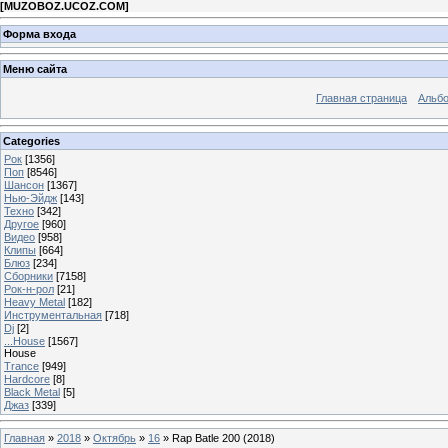
[
MUZOBOZ.UCOZ.COM
]
Форма входа
Меню сайта
Главная страница
Альб
Categories
Рок
[1356]
Поп
[8546]
Шансон
[1367]
Нью-Эйдж
[143]
Техно
[342]
Другое
[960]
Видео
[958]
Клипы
[664]
Блюз
[234]
Сборники
[7158]
Рок-н-рол
[21]
Heavy Metal
[182]
Инструментальная
[718]
Dj
[2]
...House
[1567]
House
Trance
[949]
Hardcore
[8]
Black Metal
[5]
Джаз
[339]
Главная
»
2018
»
Октябрь
»
16
» Rap Batle 200 (2018)