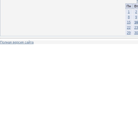
Пн
Вт
1
2
8
9
15
16
22
23
29
30
Полная версия сайта