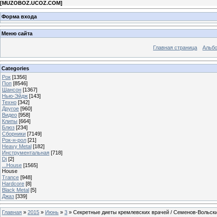
[
MUZOBOZ.UCOZ.COM
]
Форма входа
Меню сайта
Главная страница
Альб
Categories
Рок
[1356]
Поп
[8546]
Шансон
[1367]
Нью-Эйдж
[143]
Техно
[342]
Другое
[960]
Видео
[958]
Клипы
[664]
Блюз
[234]
Сборники
[7149]
Рок-н-рол
[21]
Heavy Metal
[182]
Инструментальная
[718]
Dj
[2]
...House
[1565]
House
Trance
[948]
Hardcore
[8]
Black Metal
[5]
Джаз
[339]
Главная
»
2015
»
Июнь
»
3
» Секретные диеты кремлевских врачей / Семенов-Вольски