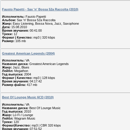
Fausto Papetti - Sax 'n' Bossa 52a Raccolta (2010)
Исполнитель:
Fausto Papetti
Альбом:
Sax 'n' Bossa 52a Raccolta
Жанр:
Easy Listening, Bossa Nova, Jazz, Saxophone
Дата:
15.08.2010
Время звучания:
00:41:00
Треки:
12
Формат | Качество:
mp3 | 320 kbps
Размер:
105 mb
Greatest American Legends (2004)
Исполнитель:
VA
Название диска:
Greatest American Legends
Жанр:
Jazz, Blues
Лейбл:
Megathon
Год выпуска:
2004
Формат | Качество:
mp3 | 128 kbps
Время звучания:
04:17:42
Размер файла:
417 mb
Best Of Lounge Music 6CD (2010)
Исполнитель:
VA
Название диска:
Best Of Lounge Music
Год выпуска:
2010
Жанр:
Lo-Fi / Lounge
Лейбл:
Wagram Music
Треки:
120
Формат|Качество:
mp3 | CBR 320 kbps
Время звучания:
07:51:52