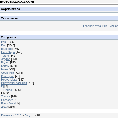
[
MUZOBOZ.UCOZ.COM
]
Форма входа
Меню сайта
Главная страница
Альб
Categories
Рок
[1356]
Поп
[8546]
Шансон
[1367]
Нью-Эйдж
[143]
Техно
[342]
Другое
[960]
Видео
[958]
Клипы
[664]
Блюз
[234]
Сборники
[7144]
Рок-н-рол
[21]
Heavy Metal
[182]
Инструментальная
[718]
Dj
[2]
...House
[1565]
House
Trance
[948]
Hardcore
[8]
Black Metal
[5]
Джаз
[339]
Главная
»
2010
»
Август
»
18