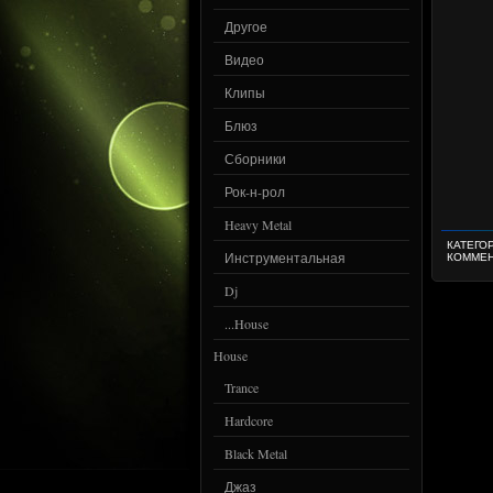
Другое
Видео
Клипы
Блюз
Сборники
Рок-н-рол
Heavy Metal
КАТЕГО
Инструментальная
КОММЕН
Dj
...House
House
Trance
Hardcore
Black Metal
Джаз