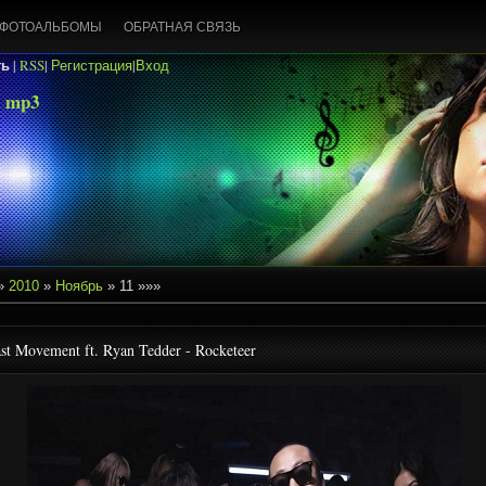
ФОТОАЛЬБОМЫ
ОБРАТНАЯ СВЯЗЬ
ть
|
RSS
|
Регистрация
|
Вход
 mp3
»
2010
»
Ноябрь
»
11
»»»
st Movement ft. Ryan Tedder - Rocketeer