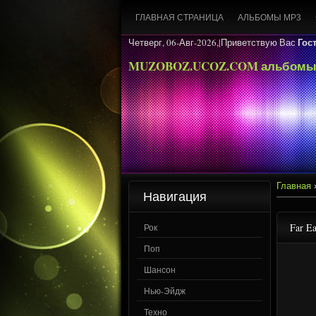
ГЛАВНАЯ СТРАНИЦА
АЛЬБОМЫ MP3
Гос
Четверг, 06-Авг-2026,|
Приветствую Вас
MUZOBOZ.UCOZ.COM альбомы
Главная
Навигация
Far Ea
Рок
Поп
Шансон
Нью-Эйдж
Техно