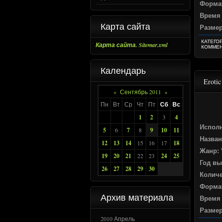
Формат
Время
Карта сайта
Разме
КАТЕГО
Карта сайта. Sitemar.xml
КОММЕН
Календарь
Erotic
«
Сентябрь 2011
»
Пн
Вт
Ср
Чт
Пт
Сб
Вс
1
2
3
4
Испол
5
6
7
8
9
10
11
Назван
12
13
14
15
16
17
18
Жанр:
19
20
21
22
23
24
25
Год вы
26
27
28
29
30
Количе
Формат
Архив материала
Время
Разме
2010 Апрель