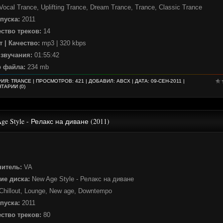
Vocal Trance, Uplifting Trance, Dream Trance, Trance, Classic Trance
пуска:
2011
ство треков:
14
 | Качество:
mp3 | 320 kbps
 звучания:
01:55:42
р файла:
234 mb
РИЯ:
TRANCE
| ПРОСМОТРОВ: 421 | ДОБАВИЛ:
ABCX
| ДАТА:
09-СЕН-2011
|
ТАРИИ (0)
ge Style - Релакс на диване (2011)
нитель:
VA
ие диска:
New Age Style - Релакс на диване
Chillout, Lounge, New age, Downtempo
пуска:
2011
ство треков:
80