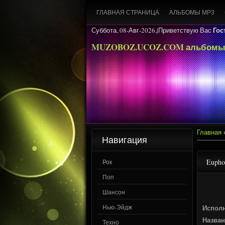
ГЛАВНАЯ СТРАНИЦА
АЛЬБОМЫ MP3
Гос
Суббота, 08-Авг-2026,|
Приветствую Вас
MUZOBOZ.UCOZ.COM альбомы
Главная
Навигация
Eupho
Рок
Поп
Шансон
Нью-Эйдж
Испол
Назван
Техно