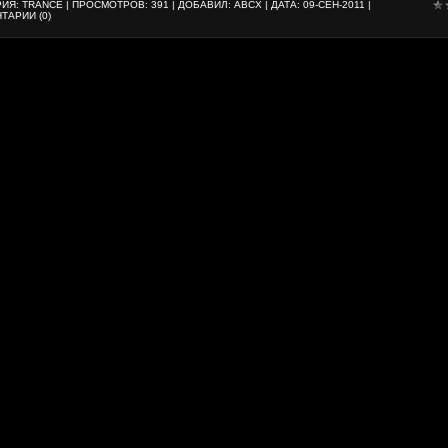
РИЯ:
TRANCE
| ПРОСМОТРОВ: 391 | ДОБАВИЛ:
ABCX
| ДАТА:
09-СЕН-2011
|
ТАРИИ (0)