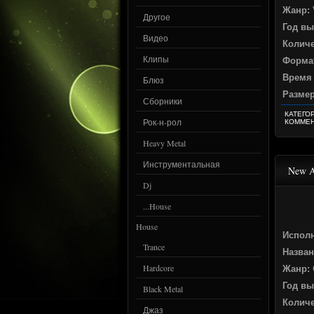
Жанр:
Другое
Год вы
Видео
Количе
Клипы
Формат
Время
Блюз
Разме
Сборники
КАТЕГО
Рок-н-рол
КОММЕН
Heavy Metal
Инструментальная
New A
Dj
...House
House
Испол
Trance
Назван
Hardcore
Жанр:
Год вы
Black Metal
Количе
Джаз