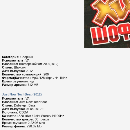
Категория:
Сборник
Исполнитель:
VA
Название:
Шоферской хит 200 (2012)
Стиль:
Шансон
Дата выпуска:
2012
Количество композиций:
200
Формат|Качество:
Mp3 /128 kbps / 44.1KHz
Время звучания:
н/д
Размер архива:
712 MB
Just Now TechBeat (2012)
Исполнитель:
VA
Название:
Just Now TechBeat
Стиль:
Dubstep , Bass
Дата выпуска:
04.04.2012 •
Источник:
CDDA
Качество:
320 кбит / Joint Stereo/44100Hz
Количество треков:
30 треков
Время звучания: 2:22:05 мин
Размер файла:
298.62 Mb