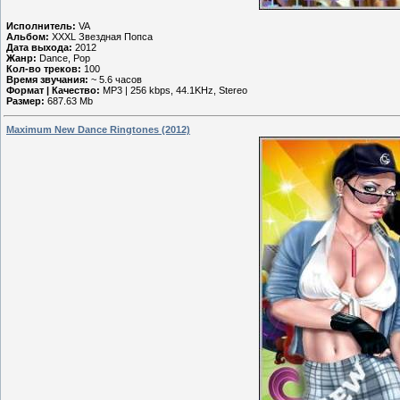
Исполнитель:
VA
Альбом:
XXXL Звездная Попса
Дата выхода:
2012
Жанр:
Dance, Pop
Кол-во треков:
100
Время звучания:
~ 5.6 часов
Формат | Качество:
MP3 | 256 kbps, 44.1KHz, Stereo
Размер:
687.63 Mb
Maximum New Dance Ringtones (2012)