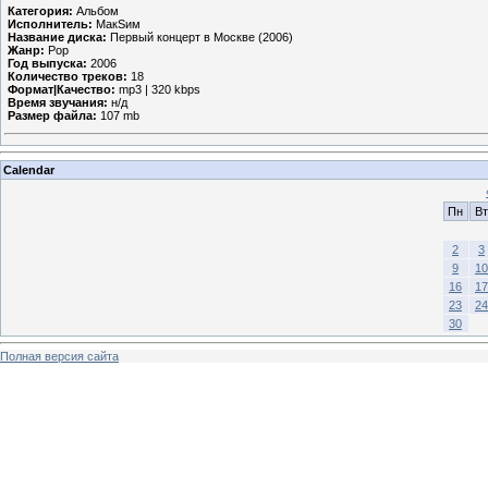
Категория:
Альбом
Исполнитель:
МакSим
Название диска:
Первый концерт в Москве (2006)
Жанр:
Pop
Год выпуска:
2006
Количество треков:
18
Формат|Качество:
mp3 | 320 kbps
Время звучания:
н/д
Размер файла:
107 mb
Calendar
Пн
Вт
2
3
9
10
16
17
23
24
30
Полная версия сайта