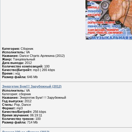
Категория:
Сборник
Исполнитель:
VA
Название:
Dance Charts Арлекина (2012)
Жанр:
Танцевальный
Дата выхода:
2012
Количество композиций:
100
Качество|Битрейт:
mp3 | 265 kbps
Время :
н/д
Размер файла:
646 Mb
Энергетик Бум!!! Зарубежный (2012)
Исполнитель:
VA
Категория: сборник
Название:
Энергетик Бум! ! ! Зарубежный
Год выпуска:
2012
Стиль:
Pop, Dance
Формат:
mp3
Качество/Битрейт:
256 kbps
Время звучания:
06:19:11
Количество треков:
100
Размер файла:
714 Mb
Лучшая 100-ка «Весна» (2012)