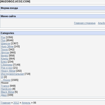
[
MUZOBOZ.UCOZ.COM
]
Форма входа
Меню сайта
Главная страница
Альб
Categories
Рок
[1356]
Поп
[8546]
Шансон
[1367]
Нью-Эйдж
[143]
Техно
[342]
Другое
[960]
Видео
[958]
Клипы
[664]
Блюз
[234]
Сборники
[7149]
Рок-н-рол
[21]
Heavy Metal
[182]
Инструментальная
[718]
Dj
[2]
...House
[1565]
House
Trance
[948]
Hardcore
[8]
Black Metal
[5]
Джаз
[339]
Главная
»
2012
»
Апрель
»
06