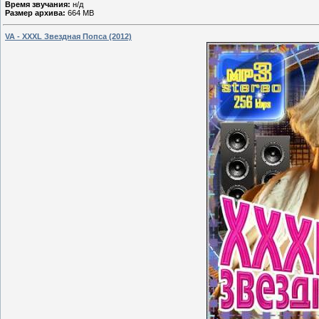
Время звучания:
н/д
Размер архива:
664 MB
VA - XXXL Звездная Попса (2012)