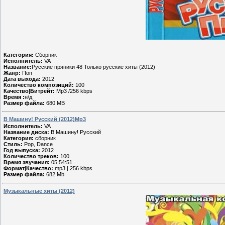
Категория:
Сборник
Исполнитель:
VA
Название:
Русские пряники 48 Только русские хиты (2012)
Жанр:
Поп
Дата выхода:
2012
Количество композиций:
100
Качество|Битрейт:
Mp3 /256 kbps
Время :
н/д
Размер файла:
680 MB
В Машину! Русский (2012)Mp3
Исполнитель:
VA
Название диска:
В Машину! Русский
Категория:
сборник
Стиль:
Pop, Dance
Год выпуска:
2012
Количество треков:
100
Время звучания:
05:54:51
Формат|Качество:
mp3 | 256 kbps
Размер файла:
682 Mb
Музыкальные хиты (2012)