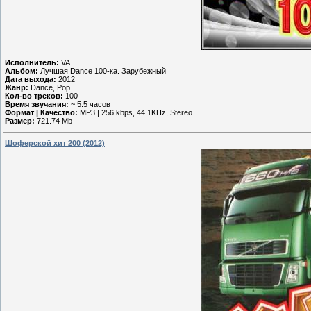
Исполнитель:
VA
Альбом:
Лучшая Dance 100-ка. Зарубежный
Дата выхода:
2012
Жанр:
Dance, Pop
Кол-во треков:
100
Время звучания:
~ 5.5 часов
Формат | Качество:
MP3 | 256 kbps, 44.1KHz, Stereo
Размер:
721.74 Mb
Шоферской хит 200 (2012)