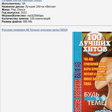
Исполнитель:
VA
Название диска:
Лучшая 100-ка «Весна»
Жанр:
Pop, Dance
Год выпуска:
2012
Формат|Качество:
mp3|256kbps
Количество треков:
100 композиций
Размер файла:
680 Mb
Русские пряники 48 Только русские хиты (2012)