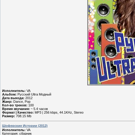
Исполнитель:
VA
Альбом:
Русский Ultra Модный
Дата выхода:
2012
Жанр:
Dance, Pop
Кол-во треков:
100
Время звучания:
~ 5.4 часов
Формат | Качество:
MP3 | 256 kbps, 44.1KHz, Stereo
Размер:
708.15 Mb
Шоферские Истории (2012)
Исполнитель:
VA
Категория: сборник