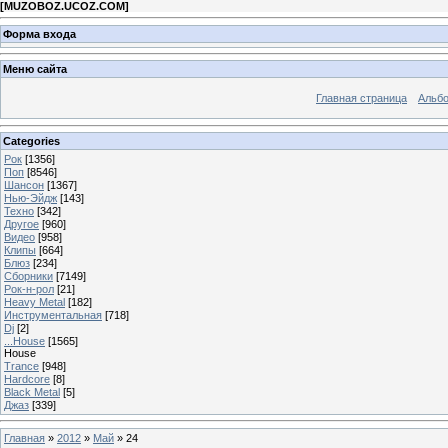
[
MUZOBOZ.UCOZ.COM
]
Форма входа
Меню сайта
Главная страница
Альб
Categories
Рок
[1356]
Поп
[8546]
Шансон
[1367]
Нью-Эйдж
[143]
Техно
[342]
Другое
[960]
Видео
[958]
Клипы
[664]
Блюз
[234]
Сборники
[7149]
Рок-н-рол
[21]
Heavy Metal
[182]
Инструментальная
[718]
Dj
[2]
...House
[1565]
House
Trance
[948]
Hardcore
[8]
Black Metal
[5]
Джаз
[339]
Главная
»
2012
»
Май
»
24