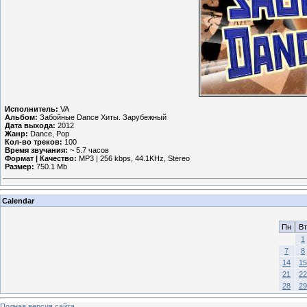
Исполнитель:
VA
Альбом:
Забойные Dance Хиты. Зарубежный
Дата выхода:
2012
Жанр:
Dance, Pop
Кол-во треков:
100
Время звучания:
~ 5.7 часов
Формат | Качество:
MP3 | 256 kbps, 44.1KHz, Stereo
Размер:
750.1 Mb
Calendar
Пн
Вт
1
7
8
14
15
21
22
28
29
Полная версия сайта