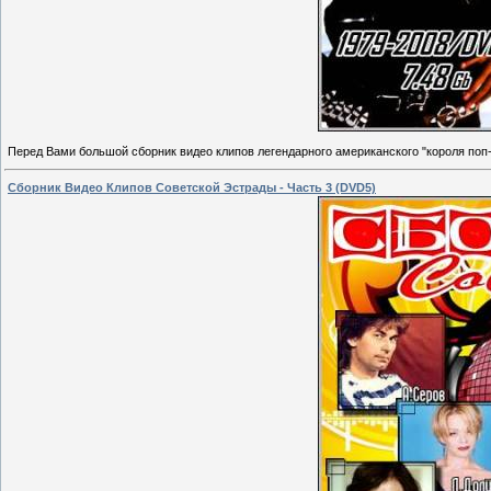
Перед Вами большой сборник видео клипов легендарного американского "короля поп-
Сборник Видео Клипов Советской Эстрады - Часть 3 (DVD5)