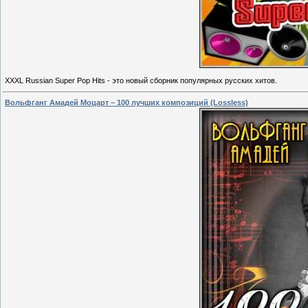
XXXL Russian Super Pop Hits - это новый сборник популярных русских хитов.
Вольфганг Амадей Моцарт – 100 лучших композиций (Lossless)