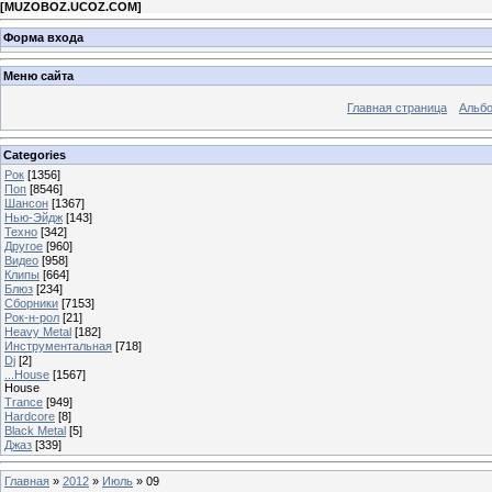
[
MUZOBOZ.UCOZ.COM
]
Форма входа
Меню сайта
Главная страница
Альб
Categories
Рок
[1356]
Поп
[8546]
Шансон
[1367]
Нью-Эйдж
[143]
Техно
[342]
Другое
[960]
Видео
[958]
Клипы
[664]
Блюз
[234]
Сборники
[7153]
Рок-н-рол
[21]
Heavy Metal
[182]
Инструментальная
[718]
Dj
[2]
...House
[1567]
House
Trance
[949]
Hardcore
[8]
Black Metal
[5]
Джаз
[339]
Главная
»
2012
»
Июль
»
09