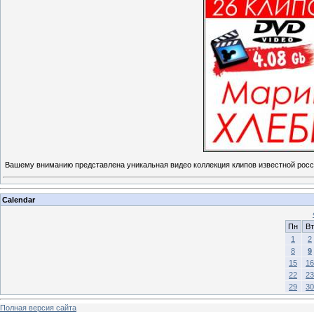
Вашему вниманию представлена уникальная видео коллекция клипов известной рос
Calendar
Пн
Вт
1
2
8
9
15
16
22
23
29
30
Полная версия сайта