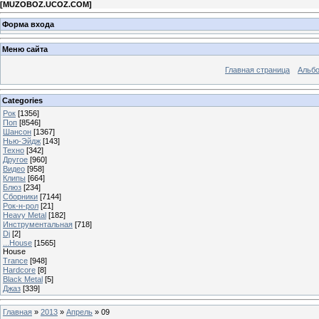
[
MUZOBOZ.UCOZ.COM
]
Форма входа
Меню сайта
Главная страница
Альб
Categories
Рок
[1356]
Поп
[8546]
Шансон
[1367]
Нью-Эйдж
[143]
Техно
[342]
Другое
[960]
Видео
[958]
Клипы
[664]
Блюз
[234]
Сборники
[7144]
Рок-н-рол
[21]
Heavy Metal
[182]
Инструментальная
[718]
Dj
[2]
...House
[1565]
House
Trance
[948]
Hardcore
[8]
Black Metal
[5]
Джаз
[339]
Главная
»
2013
»
Апрель
»
09