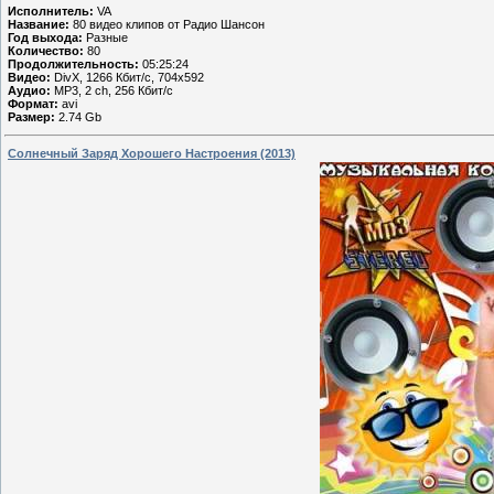
Исполнитель:
VA
Название:
80 видео клипов от Радио Шансон
Год выхода:
Разные
Количество:
80
Продолжительность:
05:25:24
Видео:
DivX, 1266 Кбит/с, 704x592
Аудио:
MP3, 2 ch, 256 Кбит/с
Формат:
avi
Размер:
2.74 Gb
Солнечный Заряд Хорошего Настроения (2013)