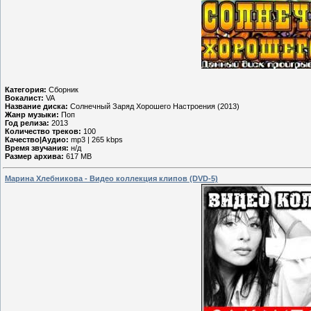
Категория:
Сборник
Вокалист:
VA
Название диска:
Солнечный Заряд Хорошего Настроения (2013)
Жанр музыки:
Поп
Год релиза:
2013
Количество треков:
100
Качество|Аудио:
mp3 | 265 kbps
Время звучания:
н/д
Размер архива:
617 MB
Марина Хлебникова - Видео коллекция клипов (DVD-5)