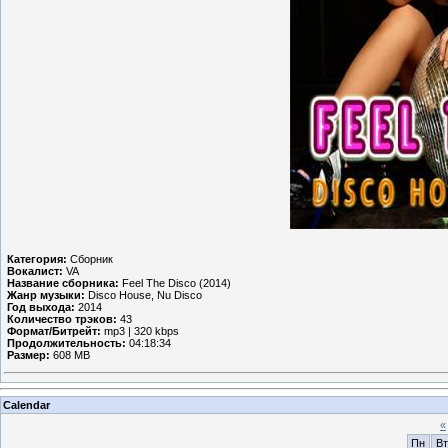
Категория:
Сборник
Вокалист:
VA
Название сборника:
Fееl Thе Disсо (2014)
Жанр музыки:
Disco House, Nu Disco
Год выхода:
2014
Количество трэков:
43
Формат/Битрейт:
mp3 | 320 kbps
Продолжительность:
04:18:34
Размер:
608 MB
Calendar
«
Пн
Вт