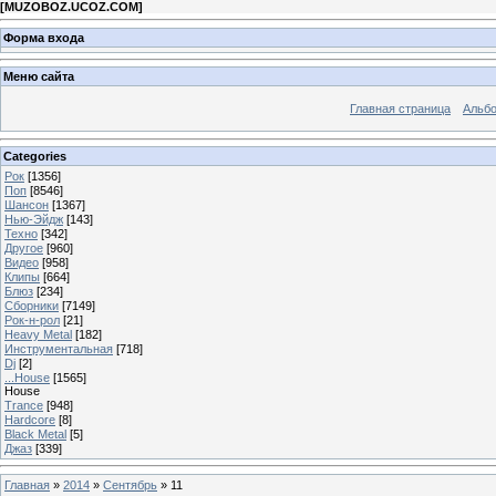
[
MUZOBOZ.UCOZ.COM
]
Форма входа
Меню сайта
Главная страница
Альб
Categories
Рок
[1356]
Поп
[8546]
Шансон
[1367]
Нью-Эйдж
[143]
Техно
[342]
Другое
[960]
Видео
[958]
Клипы
[664]
Блюз
[234]
Сборники
[7149]
Рок-н-рол
[21]
Heavy Metal
[182]
Инструментальная
[718]
Dj
[2]
...House
[1565]
House
Trance
[948]
Hardcore
[8]
Black Metal
[5]
Джаз
[339]
Главная
»
2014
»
Сентябрь
»
11