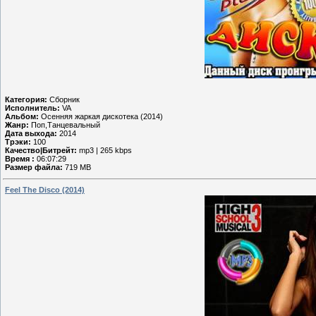
Категория:
Сборник
Исполнитель:
VA
Альбом:
Осенняя жаркая дискотека (2014)
Жанр:
Поп,Танцевальный
Дата выхода:
2014
Трэки:
100
Качество|Битрейт:
mp3 | 265 kbps
Время :
06:07:29
Размер файла:
719 MB
Fееl Thе Disсо (2014)