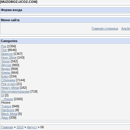
[
MUZOBOZ.UCOZ.COM
]
Форма входа
Меню сайта
Главная страница
Альб
Categories
Рок
[1356]
Поп
[8546]
Шансон
[1367]
Нью-Эйдж
[143]
Техно
[342]
Другое
[960]
Видео
[958]
Клипы
[664]
Блюз
[234]
Сборники
[7144]
Рок-н-рол
[21]
Heavy Metal
[182]
Инструментальная
[718]
Dj
[2]
...House
[1565]
House
Trance
[948]
Hardcore
[8]
Black Metal
[5]
Джаз
[339]
Главная
»
2015
»
Август
»
06