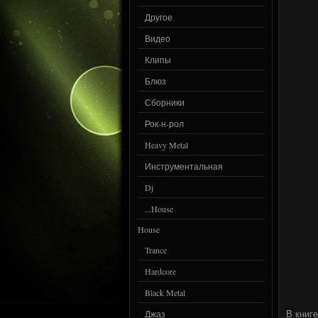
Другое
Видео
Клипы
Блюз
Сборники
Рок-н-рол
Heavy Metal
Инструментальная
Dj
...House
House
Trance
Hardcore
Black Metal
Джаз
В книг