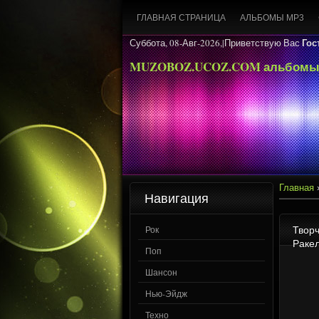
ГЛАВНАЯ СТРАНИЦА
АЛЬБОМЫ MP3
Гос
Суббота, 08-Авг-2026,|
Приветствую Вас
MUZOBOZ.UCOZ.COM альбомы
Главная
Навигация
Творч
Рок
Ракел
Поп
Шансон
Нью-Эйдж
Техно