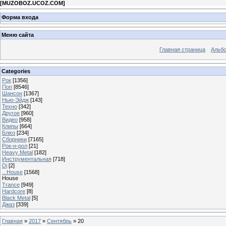
[
MUZOBOZ.UCOZ.COM
]
Форма входа
Меню сайта
Главная страница
Альб
Categories
Рок
[1356]
Поп
[8546]
Шансон
[1367]
Нью-Эйдж
[143]
Техно
[342]
Другое
[960]
Видео
[958]
Клипы
[664]
Блюз
[234]
Сборники
[7165]
Рок-н-рол
[21]
Heavy Metal
[182]
Инструментальная
[718]
Dj
[2]
...House
[1568]
House
Trance
[949]
Hardcore
[8]
Black Metal
[5]
Джаз
[339]
Главная
»
2017
»
Сентябрь
»
20