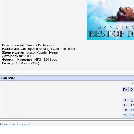
Исполнитель:
Various Performers
Название:
Dancing And Moving: Giant Italo Disco
Жанр музыки:
Disco, Popular, Remix
Дата релиза:
2017
Формат | Качество:
MP3 | 320 kpbs
Размер:
1990 mb (+3% )
Calendar
«
Пн
Вт
4
5
11
12
18
19
25
26
Полная версия сайта