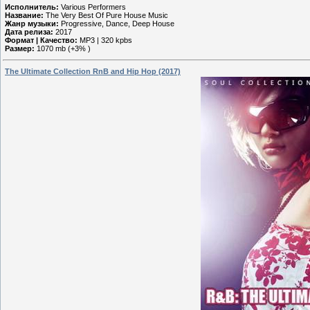
Исполнитель:
Various Performers
Название:
The Very Best Of Pure House Music
Жанр музыки:
Progressive, Dance, Deep House
Дата релиза:
2017
Формат | Качество:
MP3 | 320 kpbs
Размер:
1070 mb (+3% )
The Ultimate Collection RnB and Hip Hop (2017)