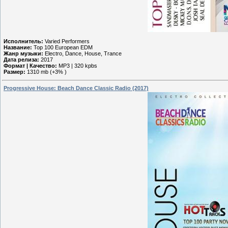
Исполнитель:
Varied Performers
Название:
Top 100 European EDM
Жанр музыки:
Electro, Dance, House, Trance
Дата релиза:
2017
Формат | Качество:
MP3 | 320 kpbs
Размер:
1310 mb (+3% )
Progressive House: Beach Dance Classic Radio (2017)