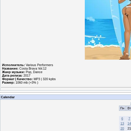
Исполнитель:
Various Performers
Название:
Costa Brava Vol.12
Жанр музыки:
Pop, Dance
Дата релиза:
2017
Формат | Качество:
MP3 | 320 kpbs
Размер:
1060 mb (+3% )
Calendar
Пн
Вт
6
7
13
14
20
21