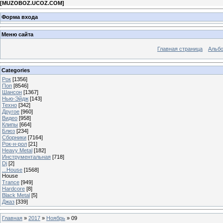
[
MUZOBOZ.UCOZ.COM
]
Форма входа
Меню сайта
Главная страница
Альб
Categories
Рок
[1356]
Поп
[8546]
Шансон
[1367]
Нью-Эйдж
[143]
Техно
[342]
Другое
[960]
Видео
[958]
Клипы
[664]
Блюз
[234]
Сборники
[7164]
Рок-н-рол
[21]
Heavy Metal
[182]
Инструментальная
[718]
Dj
[2]
...House
[1568]
House
Trance
[949]
Hardcore
[8]
Black Metal
[5]
Джаз
[339]
Главная
»
2017
»
Ноябрь
»
09