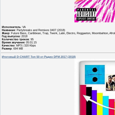
Исполнитель
: VA
Название
: Partybreaks and Remixes 0407 (2018)
Жанр
: Future Bass, Caribbean, Trap, Twerk, Latin, Electro, Reggaeton, Moombahton, Afro
Год выпуска:
2018
Количество треков
: 95
Время звучания
: 05:01:15
Качество
: MP3 | 320 Kbps
Размер
: 694 MB
Итоговый D-CHART Топ 50 от Радио DFM 2017 (2018)