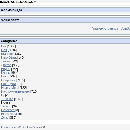
[
MUZOBOZ.UCOZ.COM
]
Форма входа
Меню сайта
Главная страница
Альб
Categories
Рок
[1356]
Поп
[8546]
Шансон
[1367]
Нью-Эйдж
[143]
Техно
[342]
Другое
[960]
Видео
[958]
Клипы
[664]
Блюз
[234]
Сборники
[7162]
Рок-н-рол
[21]
Heavy Metal
[182]
Инструментальная
[718]
Dj
[2]
...House
[1567]
House
Trance
[949]
Hardcore
[8]
Black Metal
[5]
Джаз
[339]
Главная
»
2018
»
Ноябрь
»
08