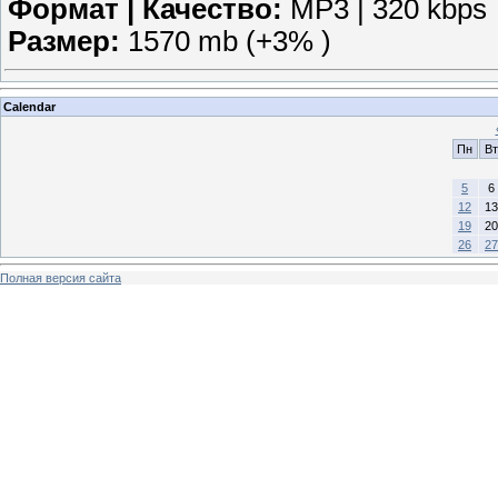
Формат | Качество:
MP3 | 320 kbps
Размер:
1570 mb (+3% )
Calendar
Пн
Вт
5
6
12
13
19
20
26
27
Полная версия сайта