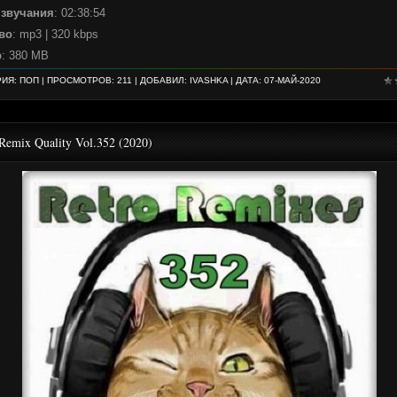
 звучания
: 02:38:54
во
: mp3 | 320 kbps
р
: 380 MB
РИЯ:
ПОП
| ПРОСМОТРОВ: 211 | ДОБАВИЛ:
IVASHKA
| ДАТА:
07-МАЙ-2020
Remix Quality Vol.352 (2020)