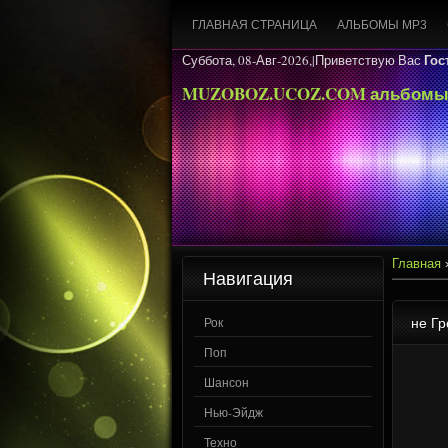
ГЛАВНАЯ СТРАНИЦА
АЛЬБОМЫ MP3
Гос
Суббота, 08-Авг-2026,|
Приветствую Вас
MUZOBOZ.UCOZ.COM альбомы
Главная
Навигация
не Гр
Рок
Поп
Шансон
Нью-Эйдж
Техно