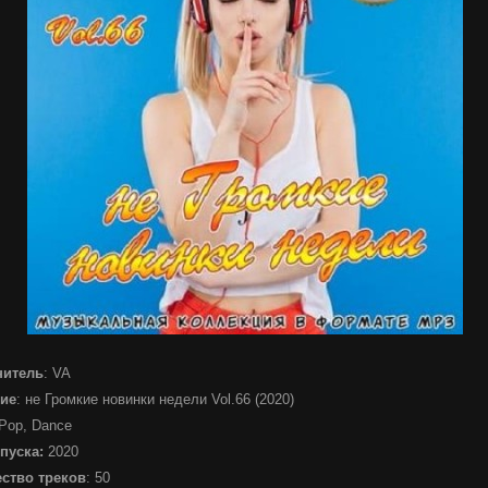
нитель
: VA
ие
: не Громкие новинки недели Vol.66 (2020)
 Pop, Dance
пуска:
2020
ство треков
: 50