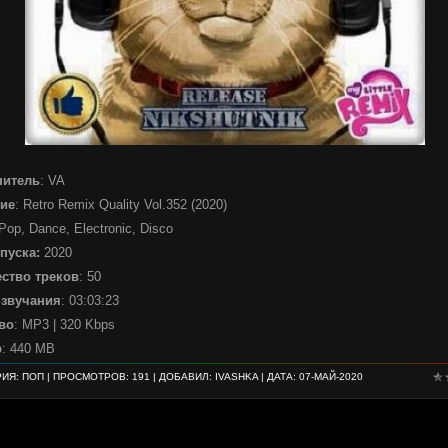
нитель
: VA
ие
: Retro Remix Quality Vol.352 (2020)
 Pop, Dance, Electronic, Disco
пуска:
2020
ство треков
: 50
 звучания
: 03:03:23
во
: MP3 | 320 Kbps
р
: 440 MB
РИЯ:
ПОП
| ПРОСМОТРОВ: 191 | ДОБАВИЛ:
IVASHKA
| ДАТА:
07-МАЙ-2020