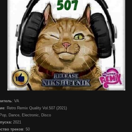
нитель
: VA
ие
: Retro Remix Quality Vol.507 (2021)
 Pop, Dance, Electronic, Disco
пуска:
2021
ство треков
: 50