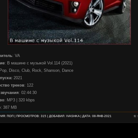
нитель
: VA
ие
: В машине с музыкой Vol.114 (2021)
 Pop, Disco, Club, Rock, Shanson, Dance
пуска:
2021
ство треков
: 122
 звучания
: 02:44:30
во
: MP3 | 320 kbps
р
: 387 MB
РИЯ:
ПОП
| ПРОСМОТРОВ: 315 | ДОБАВИЛ:
IVASHKA
| ДАТА:
08-ЯНВ-2021