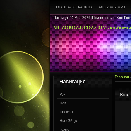
ГЛАВНАЯ СТРАНИЦА
АЛЬБОМЫ MP3
Гос
Пятница, 07-Авг-2026,|
Приветствую Вас
MUZOBOZ.UCOZ.COM альбомы
Главная
Навигация
Retro 
Рок
Поп
Шансон
Нью-Эйдж
Техно