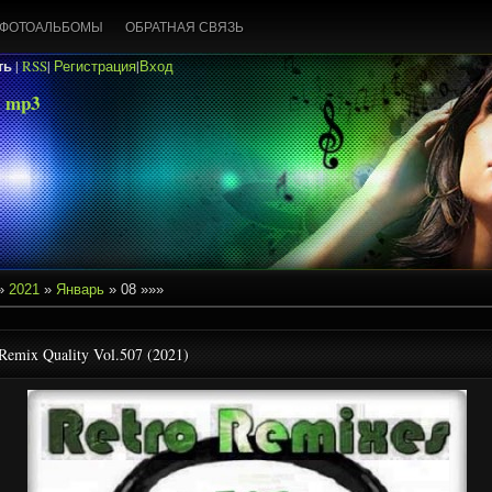
ФОТОАЛЬБОМЫ
ОБРАТНАЯ СВЯЗЬ
ть
|
RSS
|
Регистрация
|
Вход
 mp3
»
2021
»
Январь
»
08
»»»
Remix Quality Vol.507 (2021)