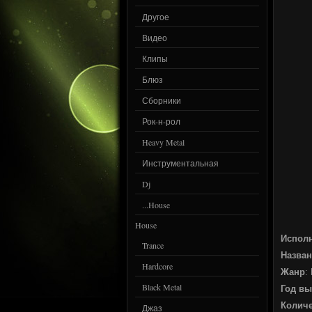
Другое
Видео
Клипы
Блюз
Сборники
Рок-н-рол
Heavy Metal
Инструментальная
Dj
...House
House
Испол
Trance
Назван
Hardcore
Жанр
:
Black Metal
Год вы
Количе
Джаз