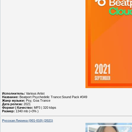
Исполнитель:
Various Artist
Название:
Beatport Psychedelic Trance:Sound Pack #349
Жанр музыки:
Psy, Goa Trance
Дата релиза:
2021
Формат | Качество:
MP3 | 320 kbps
Размер:
1340 mb (+3% )
Русская Лирика (001-010) (2021)