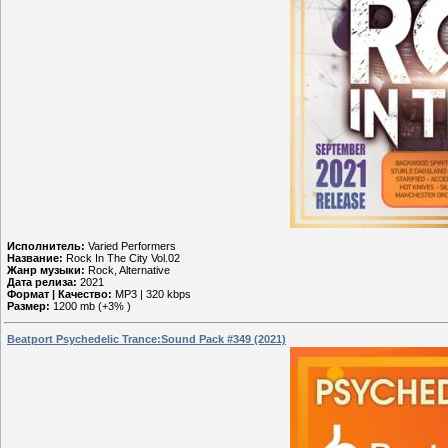
Исполнитель:
Varied Performers
Название:
Rock In The City Vol.02
Жанр музыки:
Rock, Alternative
Дата релиза:
2021
Формат | Качество:
MP3 | 320 kbps
Размер:
1200 mb (+3% )
Beatport Psychedelic Trance:Sound Pack #349 (2021)