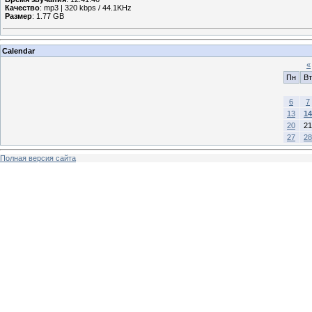
Качество
: mp3 | 320 kbps / 44.1KHz
Размер
: 1.77 GB
Calendar
«
Пн
Вт
6
7
13
14
20
21
27
28
Полная версия сайта