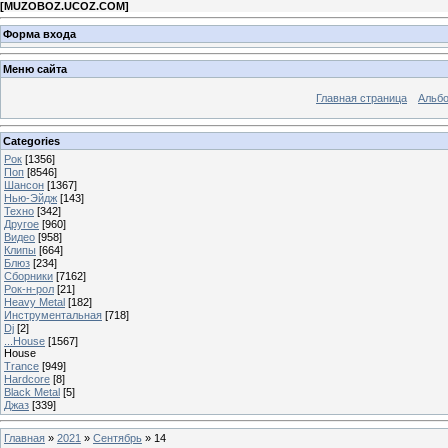
[
MUZOBOZ.UCOZ.COM
]
Форма входа
Меню сайта
Главная страница
Альб
Categories
Рок
[1356]
Поп
[8546]
Шансон
[1367]
Нью-Эйдж
[143]
Техно
[342]
Другое
[960]
Видео
[958]
Клипы
[664]
Блюз
[234]
Сборники
[7162]
Рок-н-рол
[21]
Heavy Metal
[182]
Инструментальная
[718]
Dj
[2]
...House
[1567]
House
Trance
[949]
Hardcore
[8]
Black Metal
[5]
Джаз
[339]
Главная
»
2021
»
Сентябрь
»
14