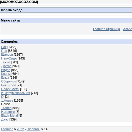
[
MUZOBOZ.UCOZ.COM
]
Форма входа
Меню сайта
Главная страница
Альб
Categories
Рок
[1356]
Поп
[8546]
Шансон
[1367]
Нью-Эйдж
[143]
Техно
[342]
Другое
[960]
Видео
[958]
Клипы
[664]
Блюз
[234]
Сборники
[7149]
Рок-н-рол
[21]
Heavy Metal
[182]
Инструментальная
[718]
Dj
[2]
...House
[1565]
House
Trance
[948]
Hardcore
[8]
Black Metal
[5]
Джаз
[339]
Главная
»
2022
»
Февраль
»
14