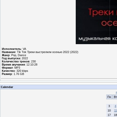
Исполнитель
: VA
Название
: Tik Tok Треки выстрелили осенью 2022 (2022)
Жанр
: Pop, Dance
Год выпуска:
2022
Количество треков
: 230
Время звучания
: 12:10:28
Формат
: MP3
Качество
: 320 kbps
Размер
: 1.76 GB
Calendar
Пн
Вт
3
4
10
11
17
18