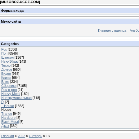
[
MUZOBOZ.UCOZ.COM
]
Форма входа
Меню сайта
Главная страница
Альб
Categories
Рок
[1356]
Поп
[8546]
Шансон
[1367]
Нью-Эйдж
[143]
Техно
[342]
Другое
[960]
Видео
[958]
Клипы
[664]
Блюз
[234]
Сборники
[7165]
Рок-н-рол
[21]
Heavy Metal
[182]
Инструментальная
[718]
Dj
[2]
...House
[1568]
House
Trance
[949]
Hardcore
[8]
Black Metal
[5]
Джаз
[339]
Главная
»
2022
»
Октябрь
»
13