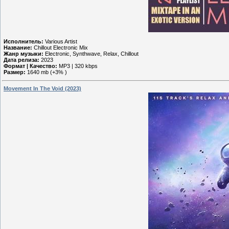
Исполнитель:
Various Artist
Название:
Chillout Electronic Mix
Жанр музыки:
Electronic, Synthwave, Relax, Chillout
Дата релиза:
2023
Формат | Качество:
MP3 | 320 kbps
Размер:
1640 mb (+3% )
Movement In The Void (2023)