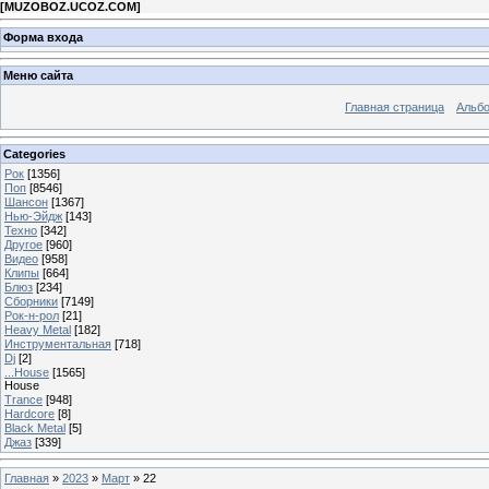
[
MUZOBOZ.UCOZ.COM
]
Форма входа
Меню сайта
Главная страница
Альб
Categories
Рок
[1356]
Поп
[8546]
Шансон
[1367]
Нью-Эйдж
[143]
Техно
[342]
Другое
[960]
Видео
[958]
Клипы
[664]
Блюз
[234]
Сборники
[7149]
Рок-н-рол
[21]
Heavy Metal
[182]
Инструментальная
[718]
Dj
[2]
...House
[1565]
House
Trance
[948]
Hardcore
[8]
Black Metal
[5]
Джаз
[339]
Главная
»
2023
»
Март
»
22