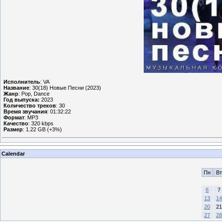
Исполнитель
: VA
Название
: 30(18) Новые Песни (2023)
Жанр
: Pop, Dance
Год выпуска:
2023
Количество треков
: 30
Время звучания
: 01:32:22
Формат
: MP3
Качество
: 320 kbps
Размер
: 1.22 GB (+3%)
Calendar
Пн
Вт
6
7
13
14
20
21
27
28