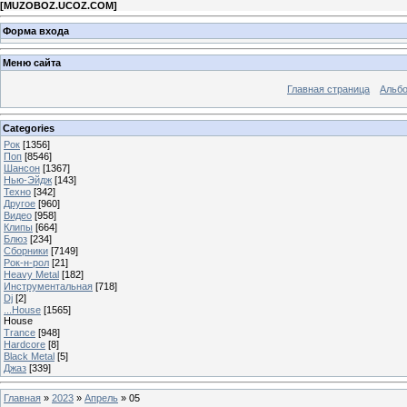
[
MUZOBOZ.UCOZ.COM
]
Форма входа
Меню сайта
Главная страница
Альб
Categories
Рок
[1356]
Поп
[8546]
Шансон
[1367]
Нью-Эйдж
[143]
Техно
[342]
Другое
[960]
Видео
[958]
Клипы
[664]
Блюз
[234]
Сборники
[7149]
Рок-н-рол
[21]
Heavy Metal
[182]
Инструментальная
[718]
Dj
[2]
...House
[1565]
House
Trance
[948]
Hardcore
[8]
Black Metal
[5]
Джаз
[339]
Главная
»
2023
»
Апрель
»
05