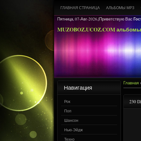
ГЛАВНАЯ СТРАНИЦА
АЛЬБОМЫ MP3
Гос
Пятница, 07-Авг-2026,|
Приветствую Вас
MUZOBOZ.UCOZ.COM альбомы
Главная
Навигация
230 DJ
Рок
Поп
Шансон
Нью-Эйдж
Техно