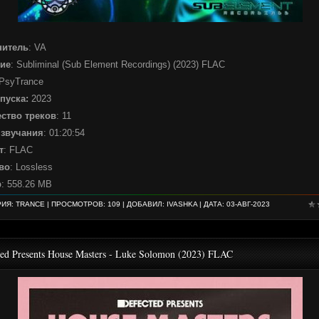
нитель
: VA
ие
: Subliminal (Sub Element Recordings) (2023) FLAC
 PsyTrance
пуска:
2023
ство треков
: 11
 звучания
: 01:20:54
т
: FLAC
во
: Lossless
р
: 558.26 MB
РИЯ:
TRANCE
| ПРОСМОТРОВ: 109 | ДОБАВИЛ:
IVASHKA
| ДАТА:
03-АВГ-2023
ted Presents House Masters - Luke Solomon (2023) FLAC