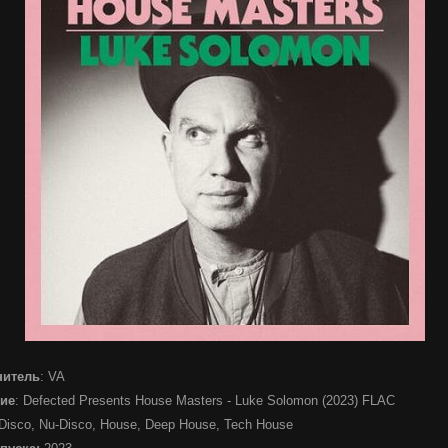
нитель
: VA
ие
: Defected Presents House Masters - Luke Solomon (2023) FLAC
 Disco, Nu-Disco, House, Deep House, Tech House