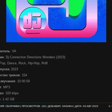
нитель
: VA
ие
: Dj Connection Directions Wonders (2023)
 Pop, Dance, Rock, Hip-Hop, RnB
пуска:
2023
ство треков
: 154
 звучания
: 10:00:59
т
: MP3
во
: 320 kbps
р
: 1.42 GB
РИЯ:
СБОРНИКИ
| ПРОСМОТРОВ: 118 | ДОБАВИЛ:
IVASHKA
| ДАТА:
03-АВГ-2023