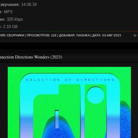
 звучания
: 14:06:34
т
: MP3
во
: 320 kbps
р
: 2.10 GB
РИЯ:
СБОРНИКИ
| ПРОСМОТРОВ: 119 | ДОБАВИЛ:
IVASHKA
| ДАТА:
03-АВГ-2023
nection Directions Wonders (2023)