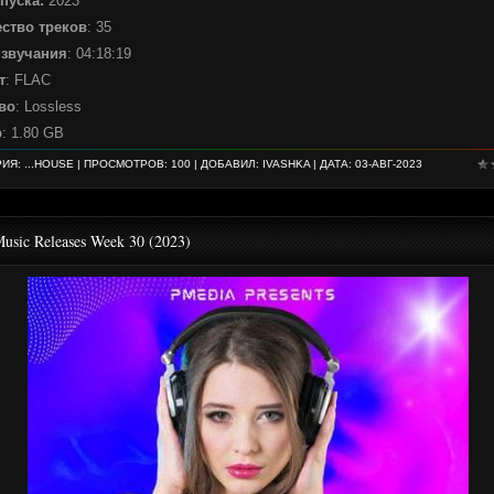
пуска:
2023
ство треков
: 35
 звучания
: 04:18:19
т
: FLAC
во
: Lossless
р
: 1.80 GB
РИЯ:
...HOUSE
| ПРОСМОТРОВ: 100 | ДОБАВИЛ:
IVASHKA
| ДАТА:
03-АВГ-2023
usic Releases Week 30 (2023)