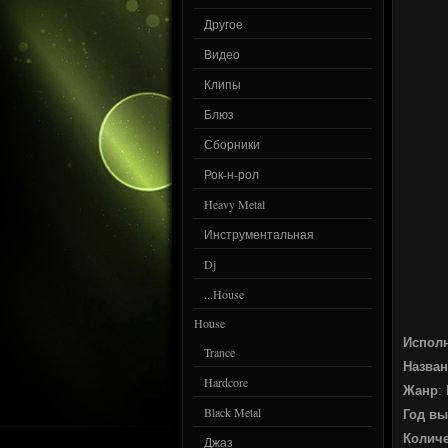
Другое
Видео
Клипы
Блюз
Сборники
Рок-н-рол
Heavy Metal
Инструментальная
Dj
...House
House
Испол
Trance
Назван
Hardcore
Жанр
:
Black Metal
Год вы
Количе
Джаз