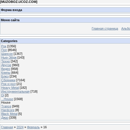
[
MUZOBOZ.UCOZ.COM
]
Форма входа
Меню сайта
Главная страница
Альб
Categories
Рок
[1356]
Поп
[8546]
Шансон
[1367]
Нью-Эйдж
[143]
Техно
[342]
Другое
[960]
Видео
[958]
Клипы
[664]
Блюз
[234]
Сборники
[7164]
Рок-н-рол
[21]
Heavy Metal
[182]
Инструментальная
[718]
Dj
[2]
...House
[1568]
House
Trance
[949]
Hardcore
[8]
Black Metal
[5]
Джаз
[339]
Главная
»
2024
»
Февраль
»
16