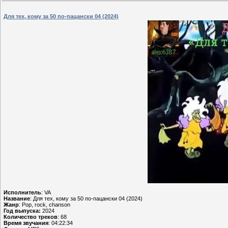
Для тех, кому за 50 по-пацански 04 (2024)
Исполнитель
: VA
Название
: Для тех, кому за 50 по-пацански 04 (2024)
Жанр
: Pop, rock, chanson
Год выпуска:
2024
Количество треков
: 68
Время звучания
: 04:22:34