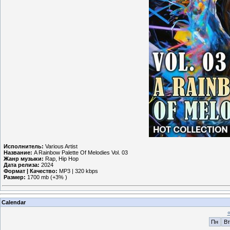
Исполнитель:
Various Artist
Название:
A Rainbow Palette Of Melodies Vol. 03
Жанр музыки:
Rap, Hip Hop
Дата релиза:
2024
Формат | Качество:
MP3 | 320 kbps
Размер:
1700 mb (+3% )
Calendar
Пн
Вт