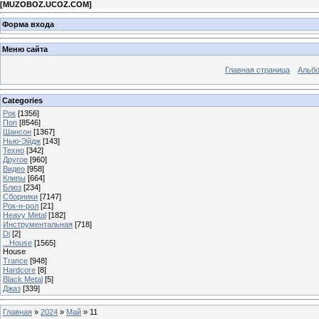
[
MUZOBOZ.UCOZ.COM
]
Форма входа
Меню сайта
Главная страница
Альб
Categories
Рок
[1356]
Поп
[8546]
Шансон
[1367]
Нью-Эйдж
[143]
Техно
[342]
Другое
[960]
Видео
[958]
Клипы
[664]
Блюз
[234]
Сборники
[7147]
Рок-н-рол
[21]
Heavy Metal
[182]
Инструментальная
[718]
Dj
[2]
...House
[1565]
House
Trance
[948]
Hardcore
[8]
Black Metal
[5]
Джаз
[339]
Главная
»
2024
»
Май
»
11