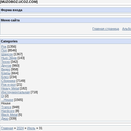
[
MUZOBOZ.UCOZ.COM
]
Форма входа
Меню сайта
Главная страница
Альб
Categories
Рок
[1356]
Поп
[8546]
Шансон
[1367]
Нью-Эйдж
[143]
Техно
[342]
Другое
[960]
Видео
[958]
Клипы
[664]
Блюз
[234]
Сборники
[7149]
Рок-н-рол
[21]
Heavy Metal
[182]
Инструментальная
[718]
Dj
[2]
...House
[1565]
House
Trance
[948]
Hardcore
[8]
Black Metal
[5]
Джаз
[339]
Главная
»
2024
»
Июль
»
31