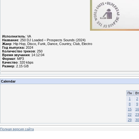
Исполнитель
: VA
Название
: 250 DJ Loaded – Prospects Sounds (2024)
Жанр
: Hip Hop, Disco, Funk, Dance, Country, Club, Electro
Год выпуска:
2024
Количество треков
: 250
Время звучания
: 14:12:04
Формат
: MP3
Качество
: 320 kbps
Размер
: 2.15 GB
Calendar
Пн
Вт
1
2
8
9
15
16
22
23
29
30
Полная версия сайта