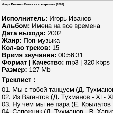
Игорь Иванов - Имена на все времена (2002)
Исполнитель:
Игорь Иванов
Альбом:
Имена на все времена
Дата выхода:
2002
Жанр:
Поп-музыка
Кол-во треков:
15
Время звучания:
00:56:31
Формат | Качество:
mp3 | 320 kbps
Размер:
127 Mb
Треклист :
01. Мы с тобой танцуем (Д. Тухманов
02. Из Вагантов (Д. Тухманов - XI - XI
03. Ну чем мы не пара (Е. Крылатов 
04. Сапожник (Д. Тухманов - В. Харит