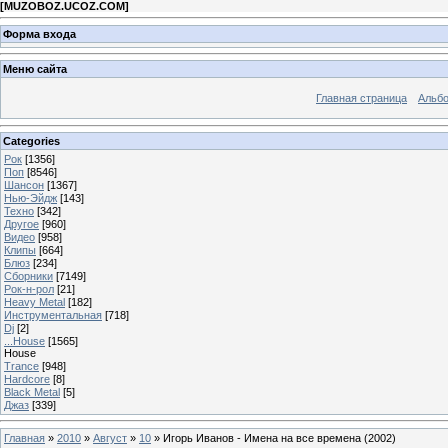
[
MUZOBOZ.UCOZ.COM
]
Форма входа
Меню сайта
Главная страница
Альб
Categories
Рок
[1356]
Поп
[8546]
Шансон
[1367]
Нью-Эйдж
[143]
Техно
[342]
Другое
[960]
Видео
[958]
Клипы
[664]
Блюз
[234]
Сборники
[7149]
Рок-н-рол
[21]
Heavy Metal
[182]
Инструментальная
[718]
Dj
[2]
...House
[1565]
House
Trance
[948]
Hardcore
[8]
Black Metal
[5]
Джаз
[339]
Главная
»
2010
»
Август
»
10
» Игорь Иванов - Имена на все времена (2002)