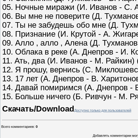
05. Ночные миражи (И. Иванов - С. А
06. Вы мне не поверите (Д. Тухманов
07. Ты не забудешь обо мне (Д. Тухм
08. Признание (И. Крутой - А. Жигаре
09. Алло , алло , Алена (Д. Тухманов
10. Облака в реке (А. Днепров - И. К
11. Ать, два (И. Иванов - М. Райкин) 
12. Я прошу, вернись (С. Миклошевск
13. 17 лет (А. Днепров - В. Харитонов
14. Давай помиримся (А. Днепров - В
15. Больше ничего (Б. Ривчун - М. Ря
Скачать/Download
Доступно только для пользователей
Всего комментариев
:
0
Добавлять комментарии могу