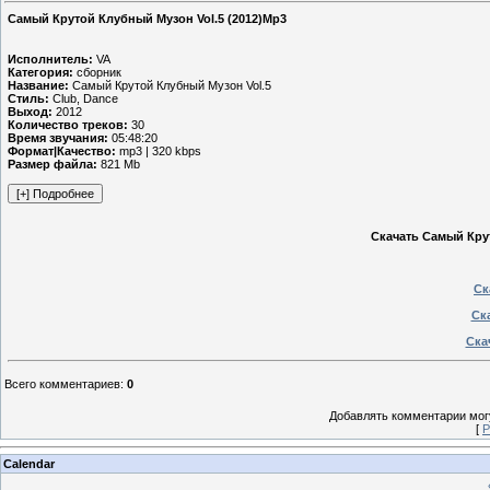
Самый Крутой Клубный Музон Vol.5 (2012)Mp3
Исполнитель:
VA
Категория:
сборник
Название:
Самый Крутой Клубный Музон Vol.5
Стиль:
Club, Dance
Выход:
2012
Количество треков:
30
Время звучания:
05:48:20
Формат|Качество:
mp3 | 320 kbps
Размер файла:
821 Mb
Скачать Самый Крут
Ск
Ска
Скач
Всего комментариев
:
0
Добавлять комментарии могу
[
Р
Calendar