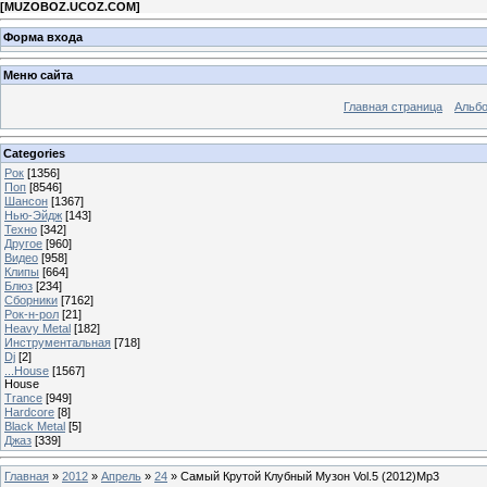
[
MUZOBOZ.UCOZ.COM
]
Форма входа
Меню сайта
Главная страница
Альб
Categories
Рок
[1356]
Поп
[8546]
Шансон
[1367]
Нью-Эйдж
[143]
Техно
[342]
Другое
[960]
Видео
[958]
Клипы
[664]
Блюз
[234]
Сборники
[7162]
Рок-н-рол
[21]
Heavy Metal
[182]
Инструментальная
[718]
Dj
[2]
...House
[1567]
House
Trance
[949]
Hardcore
[8]
Black Metal
[5]
Джаз
[339]
Главная
»
2012
»
Апрель
»
24
» Самый Крутой Клубный Музон Vol.5 (2012)Mp3