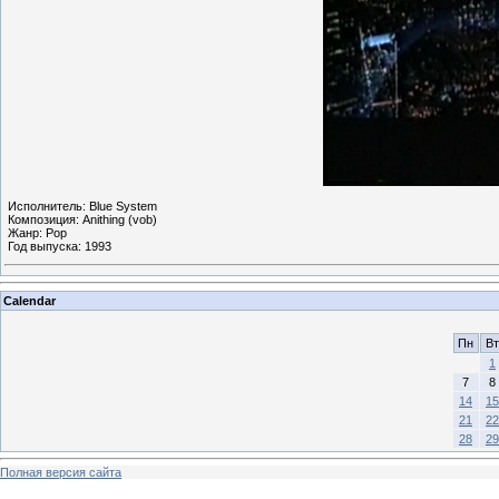
Исполнитель: Blue System
Композиция: Anithing (vob)
Жанр: Pop
Год выпуска: 1993
Calendar
Пн
Вт
1
7
8
14
15
21
22
28
29
Полная версия сайта