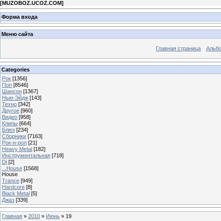
[
MUZOBOZ.UCOZ.COM
]
Форма входа
Меню сайта
Главная страница
Альб
Categories
Рок
[1356]
Поп
[8546]
Шансон
[1367]
Нью-Эйдж
[143]
Техно
[342]
Другое
[960]
Видео
[958]
Клипы
[664]
Блюз
[234]
Сборники
[7163]
Рок-н-рол
[21]
Heavy Metal
[182]
Инструментальная
[718]
Dj
[2]
...House
[1568]
House
Trance
[949]
Hardcore
[8]
Black Metal
[5]
Джаз
[339]
Главная
»
2010
»
Июнь
»
19