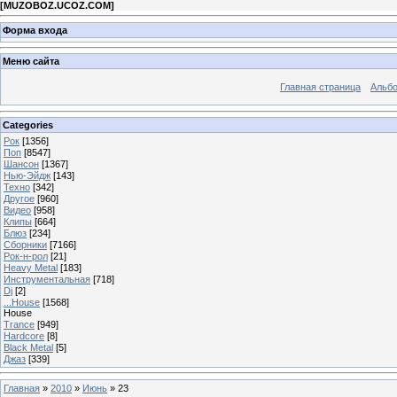
[
MUZOBOZ.UCOZ.COM
]
Форма входа
Меню сайта
Главная страница
Альб
Categories
Рок
[1356]
Поп
[8547]
Шансон
[1367]
Нью-Эйдж
[143]
Техно
[342]
Другое
[960]
Видео
[958]
Клипы
[664]
Блюз
[234]
Сборники
[7166]
Рок-н-рол
[21]
Heavy Metal
[183]
Инструментальная
[718]
Dj
[2]
...House
[1568]
House
Trance
[949]
Hardcore
[8]
Black Metal
[5]
Джаз
[339]
Главная
»
2010
»
Июнь
»
23