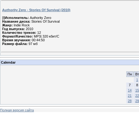
Authority Zero - Stories Of Survival (2010)
[l]
Исполнитель:
Authority Zero
Название диска:
Stories Of Survival
Жанр:
Indie Rock
Год выпуска:
2010
Количество треков:
12
Формат/Качество:
MP3| 320 кбит/С
Время звучания:
00:44:50
Размер файла:
97 мб
Calendar
Пн
Вт
1
7
8
14
15
21
22
28
29
Полная версия сайта