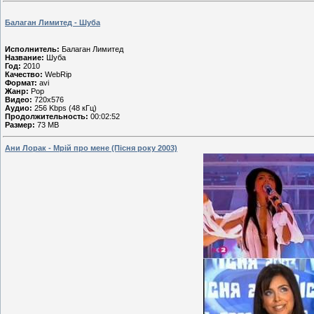
Балаган Лимитед - Шуба
Исполнитель:
Балаган Лимитед
Название:
Шуба
Год:
2010
Качество:
WebRip
Формат:
avi
Жанр:
Pop
Видео:
720x576
Аудио:
256 Kbps (48 кГц)
Продолжительность:
00:02:52
Размер:
73 MB
Ани Лорак - Мрій про мене (Пісня року 2003)