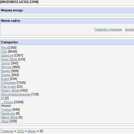
[
MUZOBOZ.UCOZ.COM
]
Форма входа
Меню сайта
Главная страница
Альб
Categories
Рок
[1356]
Поп
[8546]
Шансон
[1367]
Нью-Эйдж
[143]
Техно
[342]
Другое
[960]
Видео
[958]
Клипы
[664]
Блюз
[234]
Сборники
[7165]
Рок-н-рол
[21]
Heavy Metal
[182]
Инструментальная
[718]
Dj
[2]
...House
[1568]
House
Trance
[949]
Hardcore
[8]
Black Metal
[5]
Джаз
[339]
Главная
»
2011
»
Июнь
»
20