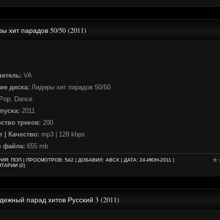
ы хит парадов 50/50 (2011)
нитель:
VA
ие диска:
Лидеры хит парадов 50/50
Pop, Dance
пуска:
2011
ство треков:
200
 | Качество:
mp3 | 128 kbps
р файла:
655 mb
РИЯ:
ПОП
| ПРОСМОТРОВ: 542 | ДОБАВИЛ:
ABCX
| ДАТА:
24-ИЮН-2011
|
ТАРИИ (0)
ежный парад хитов Русский 3 (2011)