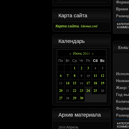
Формат
Время
Карта сайта
Разме
КАТЕГО
Карта сайта. Sitemar.xml
КОММЕН
Календарь
Erotic
«
Июнь 2011
»
Пн
Вт
Ср
Чт
Пт
Сб
Вс
1
2
3
4
5
Испол
6
7
8
9
10
11
12
Назван
13
14
15
16
17
18
19
Жанр:
20
21
22
23
24
25
26
Год вы
27
28
29
30
Количе
Формат
Архив материала
Разме
КАТЕГО
2010 Апрель
КОММЕН