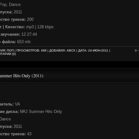
Pop, Dance
пуска:
2011
ство треков:
200
 | Качество:
mp3 | 128 kbps
 звучания:
12:27:44
р файла:
653 mb
РИЯ:
ПОП
| ПРОСМОТРОВ: 488 | ДОБАВИЛ:
ABCX
| ДАТА:
24-ИЮН-2011
|
ТАРИИ (0)
ummer Hits Only (2011)
нитель:
VA
ие диска:
NRJ Summer Hits Only
Dance
пуска:
2011
ство треков:
43