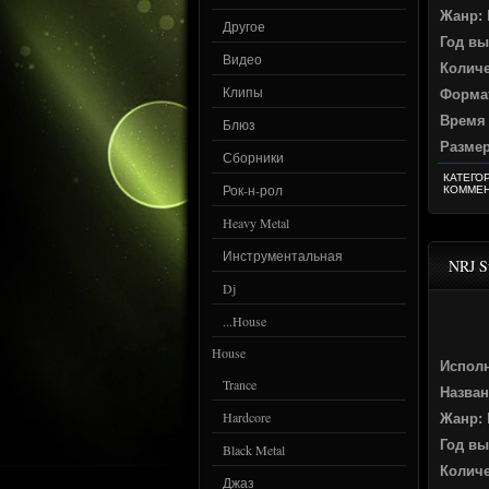
Жанр:
Другое
Год вы
Видео
Количе
Клипы
Формат
Время
Блюз
Разме
Сборники
КАТЕГО
Рок-н-рол
КОММЕН
Heavy Metal
Инструментальная
NRJ S
Dj
...House
House
Испол
Trance
Назван
Hardcore
Жанр:
Год вы
Black Metal
Количе
Джаз