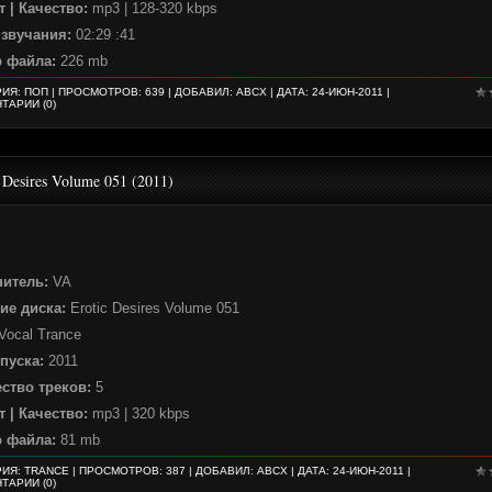
 | Качество:
mp3 | 128-320 kbps
 звучания:
02:29 :41
р файла:
226 mb
РИЯ:
ПОП
| ПРОСМОТРОВ: 639 | ДОБАВИЛ:
ABCX
| ДАТА:
24-ИЮН-2011
|
ТАРИИ (0)
 Desires Volume 051 (2011)
нитель:
VA
ие диска:
Erotic Desires Volume 051
Vocal Trance
пуска:
2011
ство треков:
5
 | Качество:
mp3 | 320 kbps
р файла:
81 mb
РИЯ:
TRANCE
| ПРОСМОТРОВ: 387 | ДОБАВИЛ:
ABCX
| ДАТА:
24-ИЮН-2011
|
ТАРИИ (0)