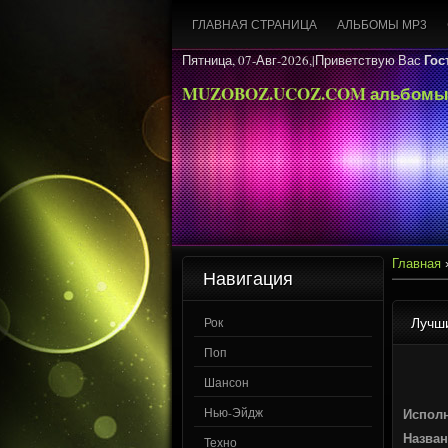
ГЛАВНАЯ СТРАНИЦА
АЛЬБОМЫ MP3
Гос
Пятница, 07-Авг-2026,|
Приветствую Вас
MUZOBOZ.UCOZ.COM альбомы
Главная
Навигация
Лучши
Рок
Поп
Шансон
Нью-Эйдж
Испол
Назван
Техно