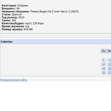
Категория:
Сборник
Вокалист:
VA
Название сборника:
Рюмка Водки На Столе Часть 2 (2013)
Стиль:
Шансон
Год релиза:
2013
Треки:
200
Качество|Аудио:
mp3 | 128 kbps
Время звучания:
н/д
Размер архива:
644 MB
Calendar
Пн
Вт
5
6
12
13
19
20
26
27
Полная версия сайта