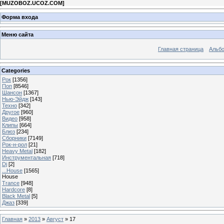
[
MUZOBOZ.UCOZ.COM
]
Форма входа
Меню сайта
Главная страница
Альб
Categories
Рок
[1356]
Поп
[8546]
Шансон
[1367]
Нью-Эйдж
[143]
Техно
[342]
Другое
[960]
Видео
[958]
Клипы
[664]
Блюз
[234]
Сборники
[7149]
Рок-н-рол
[21]
Heavy Metal
[182]
Инструментальная
[718]
Dj
[2]
...House
[1565]
House
Trance
[948]
Hardcore
[8]
Black Metal
[5]
Джаз
[339]
Главная
»
2013
»
Август
»
17