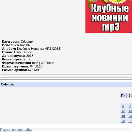
Категория:
Сборник
Исполнитель:
VA
Альбом:
Клубные Новинки MP3 (2013)
Стиль:
Club, Dance
Дата выпуска:
2013
Кол-во треков:
80
Формат|Качество:
mp3 | 320 kbps
Время звучания:
04:50:20
Размер архива:
676 MB
Calendar
Пн
Вт
5
6
12
13
19
20
26
27
Полная версия сайта