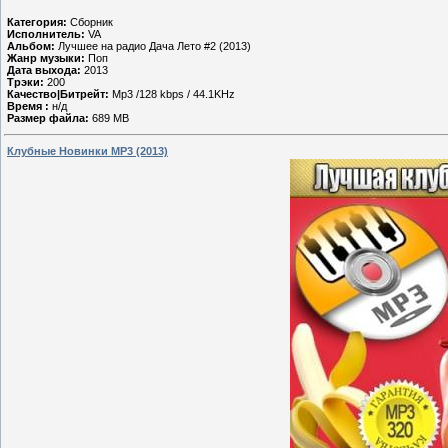
Категория:
Сборник
Исполнитель:
VA
Альбом:
Лучшее на радио Дача Лето #2 (2013)
Жанр музыки:
Поп
Дата выхода:
2013
Трэки:
200
Качество|Битрейт:
Mp3 /128 kbps / 44.1KHz
Время :
н/д
Размер файла:
689 MB
Клубные Новинки MP3 (2013)