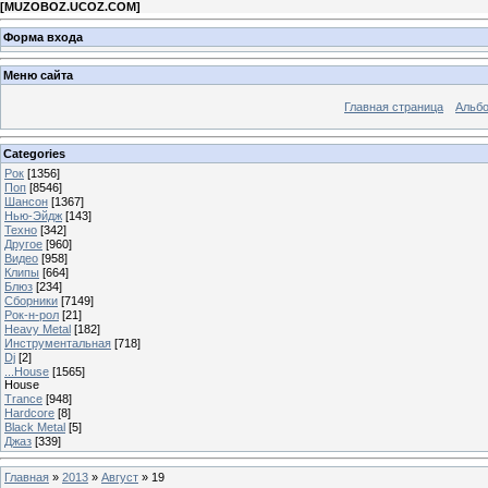
[
MUZOBOZ.UCOZ.COM
]
Форма входа
Меню сайта
Главная страница
Альб
Categories
Рок
[1356]
Поп
[8546]
Шансон
[1367]
Нью-Эйдж
[143]
Техно
[342]
Другое
[960]
Видео
[958]
Клипы
[664]
Блюз
[234]
Сборники
[7149]
Рок-н-рол
[21]
Heavy Metal
[182]
Инструментальная
[718]
Dj
[2]
...House
[1565]
House
Trance
[948]
Hardcore
[8]
Black Metal
[5]
Джаз
[339]
Главная
»
2013
»
Август
»
19