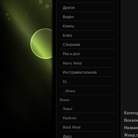
Другое
Видео
Клипы
Блюз
Сборники
Рок-н-рол
Heavy Metal
Инструментальная
Dj
...House
House
Trance
Катего
Hardcore
Вокал
Black Metal
Назван
Жанр,
Джаз