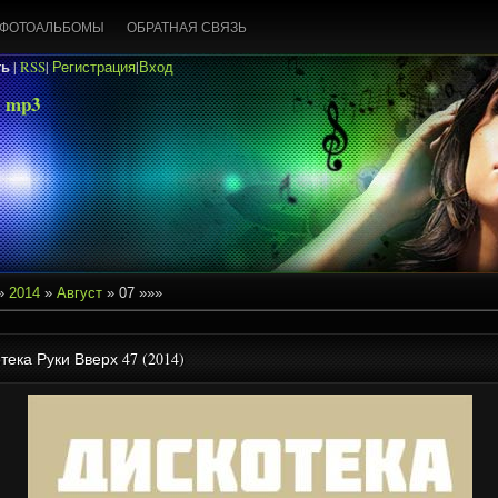
ФОТОАЛЬБОМЫ
ОБРАТНАЯ СВЯЗЬ
ть
|
RSS
|
Регистрация
|
Вход
 mp3
»
2014
»
Август
»
07
»»»
тека Руки Вверх 47 (2014)