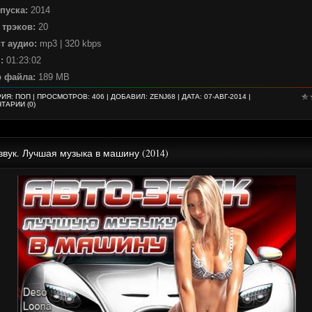
пуска:
2014
 трэков:
20
т аудио:
mp3 | 320 kbps
:
01:23:02
 файла:
189 MB
РИЯ:
ПОП
| ПРОСМОТРОВ: 406 | ДОБАВИЛ:
ZENJ68
| ДАТА:
07-АВГ-2014
|
ТАРИИ (0)
звук. Лучшая музыка в машину (2014)