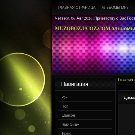
ГЛАВНАЯ СТРАНИЦА
АЛЬБОМЫ MP3
Гос
Четверг, 06-Авг-2026,|
Приветствую Вас
MUZOBOZ.UCOZ.COM альбомы
Главная
Навигация
Диско
Рок
Поп
Шансон
Нью-Эйдж
Техно