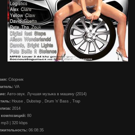
рия:
Сборник
нитель:
VA
ие:
Авто-звук. Лучшая музыка в машину (2014)
стиль:
House , Dubstep , Drum 'n' Bass , Trap
елиза:
2014
 композиций:
80
mp3 | 320 kbps
лжительность:
06:08:35