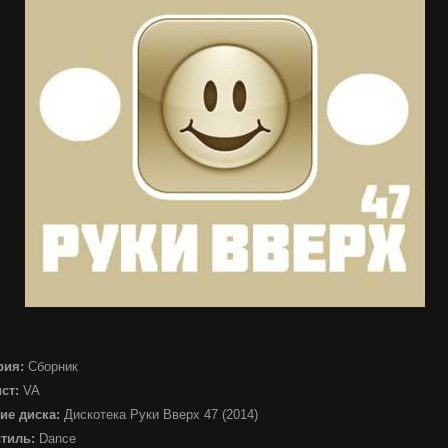
рия:
Сборник
ист:
VA
ие диска:
Дискотека Руки Вверх 47 (2014)
стиль:
Dance