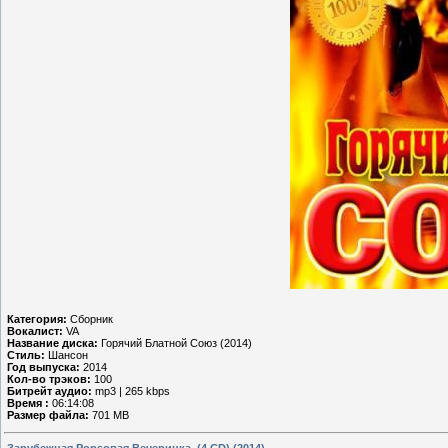
Категория:
Сборник
Вокалист:
VA
Название диска:
Горячий Блатной Союз (2014)
Стиль:
Шансон
Год выпуска:
2014
Кол-во трэков:
100
Битрейт аудио:
mp3 | 265 kbps
Время :
06:14:08
Размер файла:
701 MB
Зарубежная Popsовая Вечеринка. (4 CD) (2014)