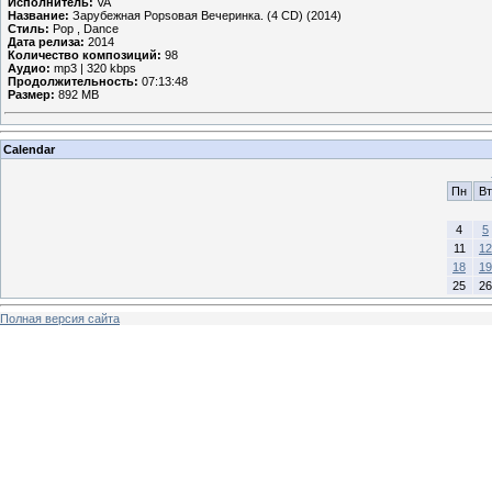
Исполнитель:
VA
Название:
Зарубежная Popsовая Вечеринка. (4 CD) (2014)
Стиль:
Pop , Dance
Дата релиза:
2014
Количество композиций:
98
Аудио:
mp3 | 320 kbps
Продолжительность:
07:13:48
Размер:
892 MB
Calendar
Пн
Вт
4
5
11
12
18
19
25
26
Полная версия сайта