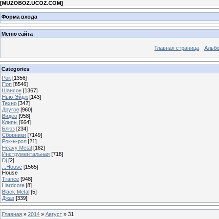
[
MUZOBOZ.UCOZ.COM
]
Форма входа
Меню сайта
Главная страница
Альб
Categories
Рок
[1356]
Поп
[8546]
Шансон
[1367]
Нью-Эйдж
[143]
Техно
[342]
Другое
[960]
Видео
[958]
Клипы
[664]
Блюз
[234]
Сборники
[7149]
Рок-н-рол
[21]
Heavy Metal
[182]
Инструментальная
[718]
Dj
[2]
...House
[1565]
House
Trance
[948]
Hardcore
[8]
Black Metal
[5]
Джаз
[339]
Главная
»
2014
»
Август
»
31