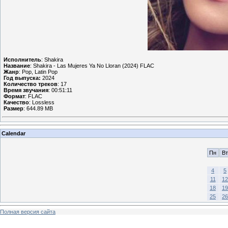
Исполнитель
: Shakira
Название
: Shakira - Las Mujeres Ya No Lloran (2024) FLAC
Жанр
: Pop, Latin Pop
Год выпуска:
2024
Количество треков
: 17
Время звучания
: 00:51:11
Формат
: FLAC
Качество
: Lossless
Размер
: 644.89 MB
Calendar
Пн
Вт
4
5
11
12
18
19
25
26
Полная версия сайта