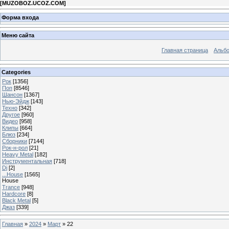
[
MUZOBOZ.UCOZ.COM
]
Форма входа
Меню сайта
Главная страница
Альб
Categories
Рок
[1356]
Поп
[8546]
Шансон
[1367]
Нью-Эйдж
[143]
Техно
[342]
Другое
[960]
Видео
[958]
Клипы
[664]
Блюз
[234]
Сборники
[7144]
Рок-н-рол
[21]
Heavy Metal
[182]
Инструментальная
[718]
Dj
[2]
...House
[1565]
House
Trance
[948]
Hardcore
[8]
Black Metal
[5]
Джаз
[339]
Главная
»
2024
»
Март
»
22