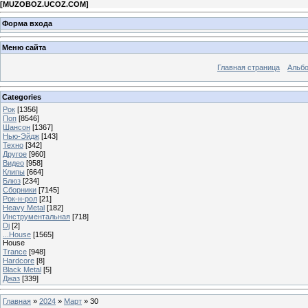
[
MUZOBOZ.UCOZ.COM
]
Форма входа
Меню сайта
Главная страница
Альб
Categories
Рок
[1356]
Поп
[8546]
Шансон
[1367]
Нью-Эйдж
[143]
Техно
[342]
Другое
[960]
Видео
[958]
Клипы
[664]
Блюз
[234]
Сборники
[7145]
Рок-н-рол
[21]
Heavy Metal
[182]
Инструментальная
[718]
Dj
[2]
...House
[1565]
House
Trance
[948]
Hardcore
[8]
Black Metal
[5]
Джаз
[339]
Главная
»
2024
»
Март
»
30