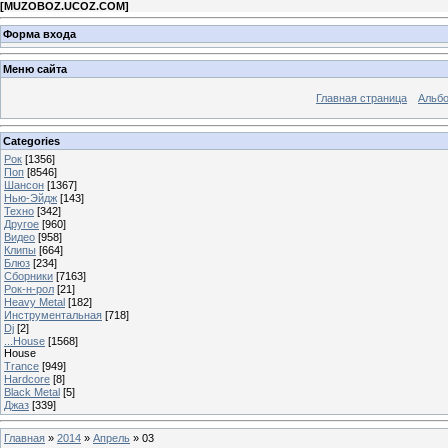
[
MUZOBOZ.UCOZ.COM
]
Форма входа
Меню сайта
Главная страница
Альб
Categories
Рок
[1356]
Поп
[8546]
Шансон
[1367]
Нью-Эйдж
[143]
Техно
[342]
Другое
[960]
Видео
[958]
Клипы
[664]
Блюз
[234]
Сборники
[7163]
Рок-н-рол
[21]
Heavy Metal
[182]
Инструментальная
[718]
Dj
[2]
...House
[1568]
House
Trance
[949]
Hardcore
[8]
Black Metal
[5]
Джаз
[339]
Главная
»
2014
»
Апрель
»
03