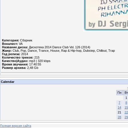
Категория:
Сборник
Вокалист:
VA
Название диска:
Дискотека 2014 Dance Club Vol. 126 (2014)
Жанр:
Club, Pop, Dance, Trance, House, Rap & Hip-hop, Dubstep, Chillout, Trap
Год релиза:
2014
Количество треков:
215
Качество|Аудио:
mp3 | 320 kbps
Время звучания:
17:40:55
Размер архива:
2,48 Gb
Calendar
Пн
Вт
1
7
8
14
15
21
22
28
29
Полная версия сайта