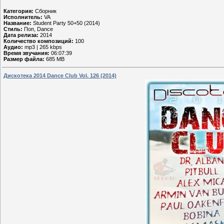
Категория:
Сборник
Исполнитель:
VA
Название:
Student Party 50+50 (2014)
Стиль:
Поп, Dance
Дата релиза:
2014
Количество композиций:
100
Аудио:
mp3 | 265 kbps
Время звучания:
06:07:39
Размер файла:
685 MB
Дискотека 2014 Dance Club Vol. 126 (2014)