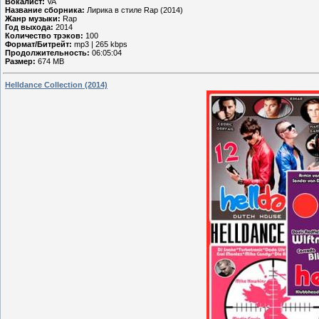
Вокалист:
VA
Название сборника:
Лирика в стиле Rap (2014)
Жанр музыки:
Rap
Год выхода:
2014
Количество трэков:
100
Формат/Битрейт:
mp3 | 265 kbps
Продолжительность:
06:05:04
Размер:
674 MB
Helldance Collection (2014)