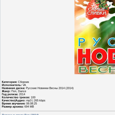
Категория:
Сборник
Исполнитель:
VA
Название диска:
Русские Новинки Весны 2014 (2014)
Жанр:
Поп, Dance
Год релиза:
2014
Количество треков:
100
Качество|Аудио:
mp3 | 265 kbps
Время звучания:
06:08:25
Размер архива:
694 MB
Лирика в стиле Rap (2014)