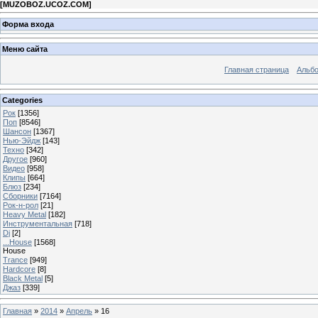
[
MUZOBOZ.UCOZ.COM
]
Форма входа
Меню сайта
Главная страница
Альб
Categories
Рок
[1356]
Поп
[8546]
Шансон
[1367]
Нью-Эйдж
[143]
Техно
[342]
Другое
[960]
Видео
[958]
Клипы
[664]
Блюз
[234]
Сборники
[7164]
Рок-н-рол
[21]
Heavy Metal
[182]
Инструментальная
[718]
Dj
[2]
...House
[1568]
House
Trance
[949]
Hardcore
[8]
Black Metal
[5]
Джаз
[339]
Главная
»
2014
»
Апрель
»
16