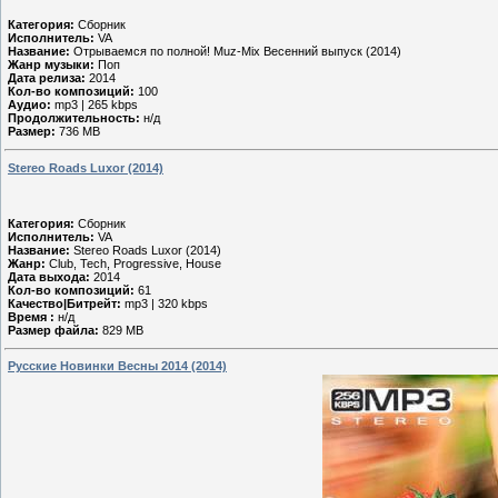
Категория:
Сборник
Исполнитель:
VA
Название:
Отрываемся по полной! Muz-Mix Весенний выпуск (2014)
Жанр музыки:
Поп
Дата релиза:
2014
Кол-во композиций:
100
Аудио:
mp3 | 265 kbps
Продолжительность:
н/д
Размер:
736 MB
Stereo Roads Luxor (2014)
Категория:
Сборник
Исполнитель:
VA
Название:
Stereo Roads Luxor (2014)
Жанр:
Club, Tech, Progressive, House
Дата выхода:
2014
Кол-во композиций:
61
Качество|Битрейт:
mp3 | 320 kbps
Время :
н/д
Размер файла:
829 MB
Русские Новинки Весны 2014 (2014)