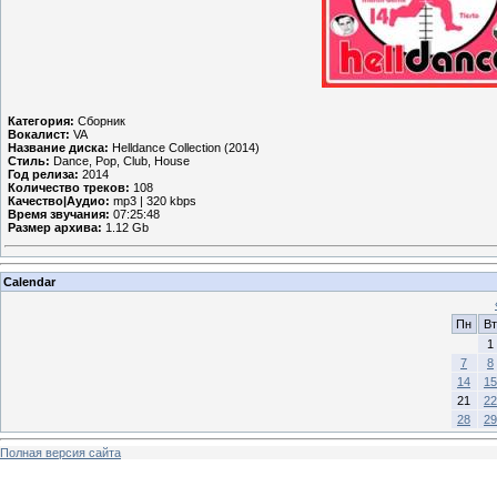
Категория:
Сборник
Вокалист:
VA
Название диска:
Helldance Collection (2014)
Стиль:
Dance, Pop, Club, House
Год релиза:
2014
Количество треков:
108
Качество|Аудио:
mp3 | 320 kbps
Время звучания:
07:25:48
Размер архива:
1.12 Gb
Calendar
Пн
Вт
1
7
8
14
15
21
22
28
29
Полная версия сайта